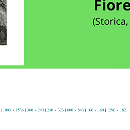
|
1093 × 1536
|
360 × 240
|
230 × 323
|
600 × 843
|
160 × 160
|
1296 × 1821