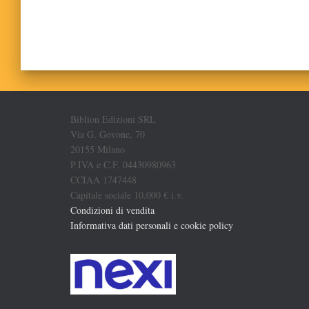
Biblion Edizioni SRL
Via G. Govone, 70
20155 Milano
P.IVA e C.F. 04430980963
CCIAA 1747448
Capitale sociale 10.000 € i.v.
Condizioni di vendita
Informativa dati personali e cookie policy