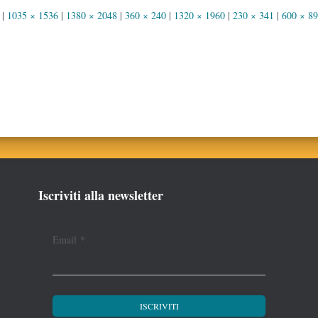
|
1035 × 1536
|
1380 × 2048
|
360 × 240
|
1320 × 1960
|
230 × 341
|
600 × 8
Iscriviti alla newsletter
Email
*