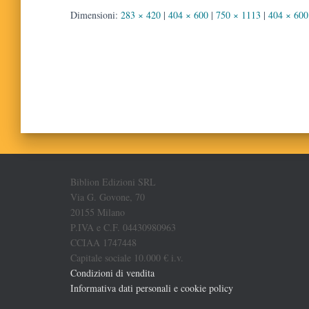
Dimensioni:
283 × 420
|
404 × 600
|
750 × 1113
|
404 × 600
Biblion Edizioni SRL
Via G. Govone, 70
20155 Milano
P.IVA e C.F. 04430980963
CCIAA 1747448
Capitale sociale 10.000 € i.v.
Condizioni di vendita
Informativa dati personali e cookie policy