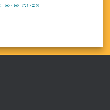
91
|
160 × 160
|
1724 × 2560