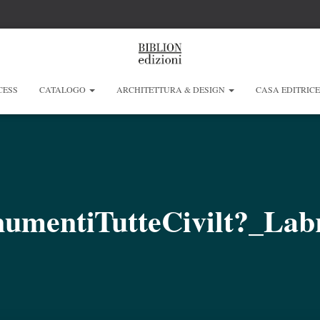
CESS
CATALOGO
ARCHITETTURA & DESIGN
CASA EDITRIC
umentiTutteCivilt?_Labr