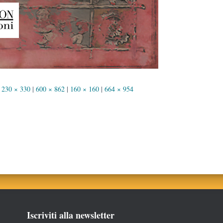
230 × 330
|
600 × 862
|
160 × 160
|
664 × 954
Iscriviti alla newsletter