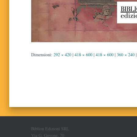
Dimensioni:
292 × 420
|
418 × 600
|
418 × 600
|
360 × 240
|
Biblion Edizioni SRL
Via G. Govone, 70