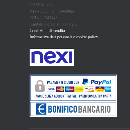
20155 Milano
P.IVA e C.F. 04430980963
CCIAA 1747448
Capitale sociale 10.000 € i.v.
Condizioni di vendita
Informativa dati personali e cookie policy