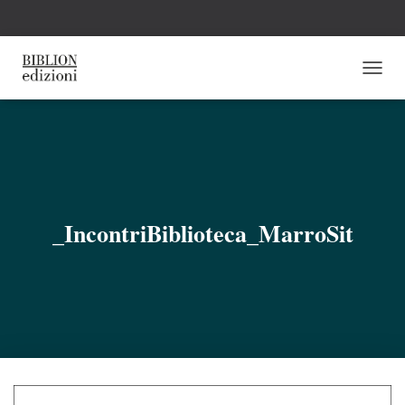
N
A
V
I
G
A
Z
I
O
_IncontriBiblioteca_MarroSit
N
E
T
O
G
G
L
E