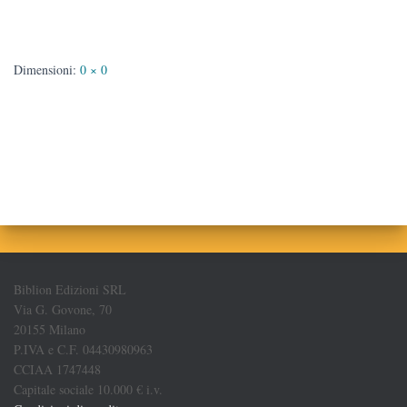
Dimensioni:
0 × 0
Biblion Edizioni SRL
Via G. Govone, 70
20155 Milano
P.IVA e C.F. 04430980963
CCIAA 1747448
Capitale sociale 10.000 € i.v.