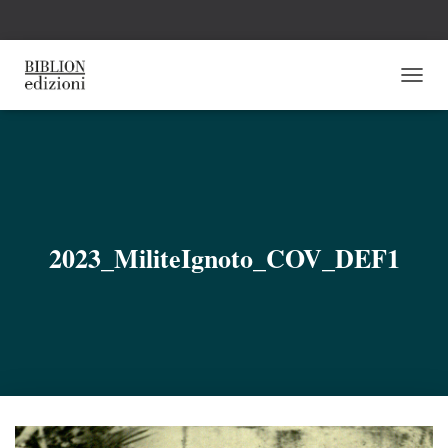
N
A
V
I
G
A
Z
I
O
2023_MiliteIgnoto_COV_DEF1
N
E
T
O
G
G
L
E