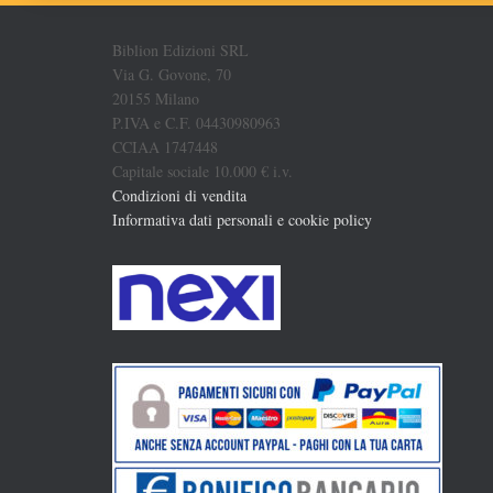
Biblion Edizioni SRL
Via G. Govone, 70
20155 Milano
P.IVA e C.F. 04430980963
CCIAA 1747448
Capitale sociale 10.000 € i.v.
Condizioni di vendita
Informativa dati personali e cookie policy