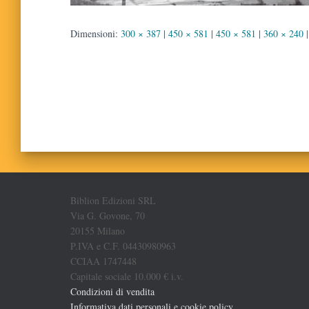
Dimensioni:
300 × 387
|
450 × 581
|
450 × 581
|
360 × 240
|
Biblion Edizioni SRL
Via G. Govone, 70
20155 Milano
P.IVA e C.F. 04430980963
CCIAA 1747448
Capitale sociale 10.000 € i.v.
Condizioni di vendita
Informativa dati personali e cookie policy