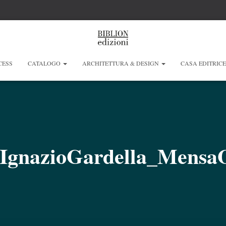
CESS
CATALOGO
ARCHITETTURA & DESIGN
CASA EDITRIC
IgnazioGardella_MensaO