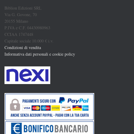
Biblion Edizioni SRL
Via G. Govone, 70
20155 Milano
P.IVA e C.F. 04430980963
CCIAA 1747448
Capitale sociale 10.000 € i.v.
Condizioni di vendita
Informativa dati personali e cookie policy