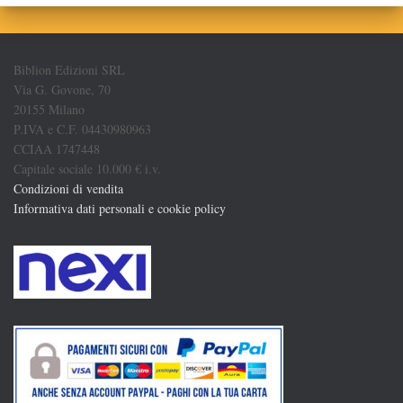
Biblion Edizioni SRL
Via G. Govone, 70
20155 Milano
P.IVA e C.F. 04430980963
CCIAA 1747448
Capitale sociale 10.000 € i.v.
Condizioni di vendita
Informativa dati personali e cookie policy