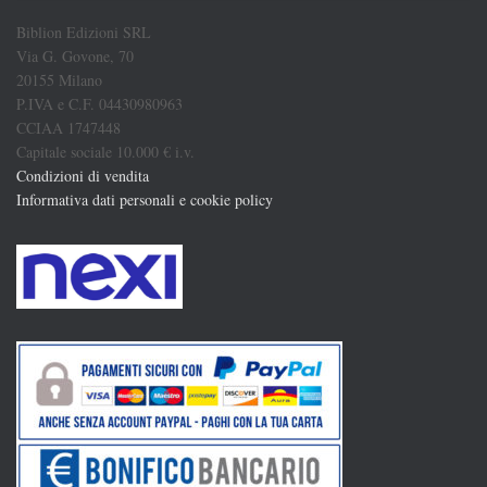
Biblion Edizioni SRL
Via G. Govone, 70
20155 Milano
P.IVA e C.F. 04430980963
CCIAA 1747448
Capitale sociale 10.000 € i.v.
Condizioni di vendita
Informativa dati personali e cookie policy