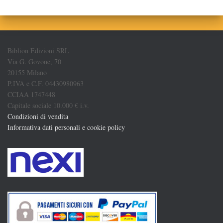
Biblion Edizioni SRL
Via G. Govone, 70
20155 Milano
P.IVA e C.F. 04430980963
CCIAA 1747448
Capitale sociale 10.000 € i.v.
Condizioni di vendita
Informativa dati personali e cookie policy