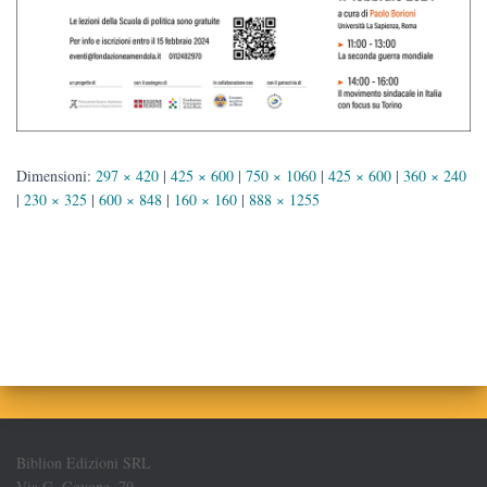
Dimensioni:
297 × 420
|
425 × 600
|
750 × 1060
|
425 × 600
|
360 × 240
|
230 × 325
|
600 × 848
|
160 × 160
|
888 × 1255
Biblion Edizioni SRL
Via G. Govone, 70