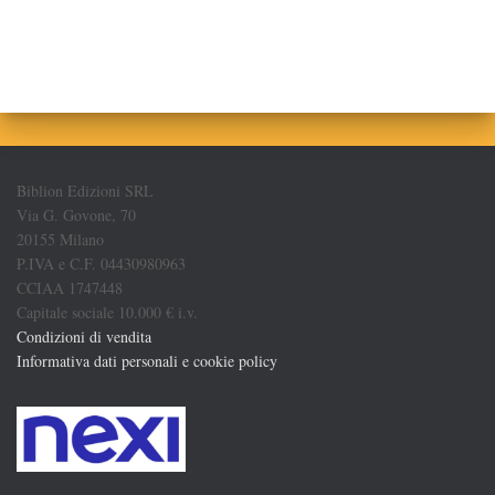
Biblion Edizioni SRL
Via G. Govone, 70
20155 Milano
P.IVA e C.F. 04430980963
CCIAA 1747448
Capitale sociale 10.000 € i.v.
Condizioni di vendita
Informativa dati personali e cookie policy