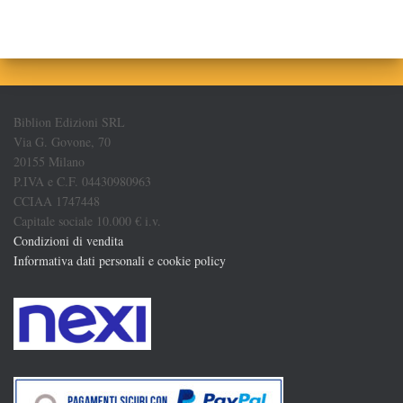
Biblion Edizioni SRL
Via G. Govone, 70
20155 Milano
P.IVA e C.F. 04430980963
CCIAA 1747448
Capitale sociale 10.000 € i.v.
Condizioni di vendita
Informativa dati personali e cookie policy