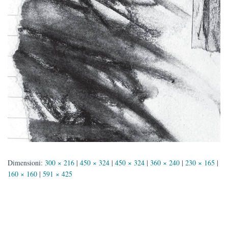
Dimensioni:
300 × 216
|
450 × 324
|
450 × 324
|
360 × 240
|
230 × 165
|
160 × 160
|
591 × 425