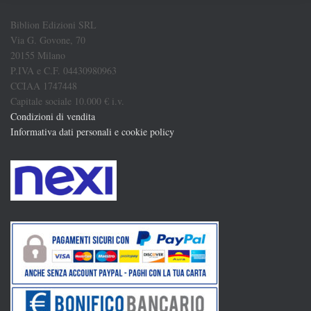
Biblion Edizioni SRL
Via G. Govone, 70
20155 Milano
P.IVA e C.F. 04430980963
CCIAA 1747448
Capitale sociale 10.000 € i.v.
Condizioni di vendita
Informativa dati personali e cookie policy