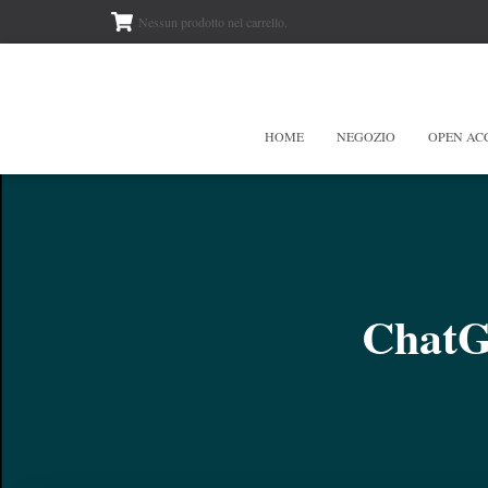
Nessun prodotto nel carrello.
HOME
NEGOZIO
OPEN AC
ChatG