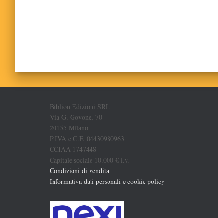
Biblion Edizioni SRL
Via G. Govone, 70
20155 Milano
P.IVA e C.F. 04430980963
CCIAA 1747448
Capitale sociale 10.000 € i.v.
Condizioni di vendita
Informativa dati personali e cookie policy