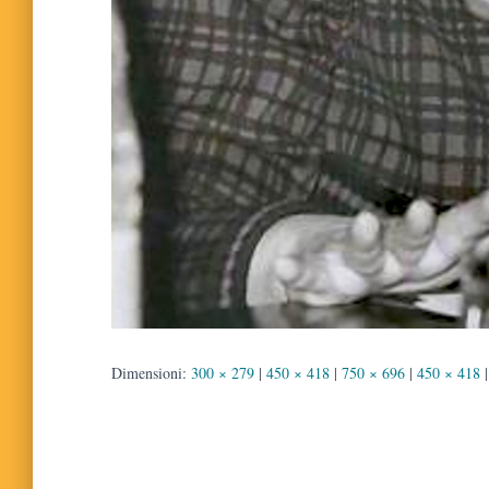
Dimensioni:
300 × 279
|
450 × 418
|
750 × 696
|
450 × 418
|