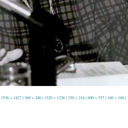
1536 × 1427
|
360 × 240
|
1320 × 1226
|
230 × 214
|
600 × 557
|
160 × 160
|