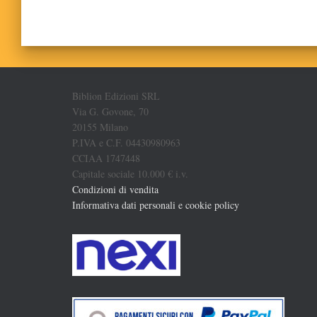
Biblion Edizioni SRL
Via G. Govone, 70
20155 Milano
P.IVA e C.F. 04430980963
CCIAA 1747448
Capitale sociale 10.000 € i.v.
Condizioni di vendita
Informativa dati personali e cookie policy