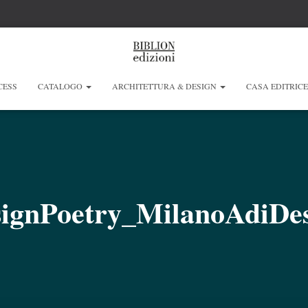
CESS
CATALOGO
ARCHITETTURA & DESIGN
CASA EDITRIC
ignPoetry_MilanoAdiDe