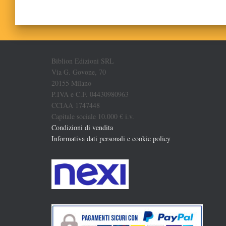
Biblion Edizioni SRL
Via G. Govone, 70
20155 Milano
P.IVA e C.F. 04430980963
CCIAA 1747448
Capitale sociale 10.000 € i.v.
Condizioni di vendita
Informativa dati personali e cookie policy