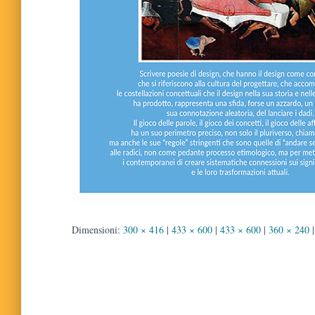
Dimensioni:
300 × 416
|
433 × 600
|
433 × 600
|
360 × 240
|