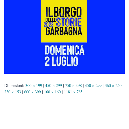
Dimensioni:
300 × 199
|
450 × 299
|
750 × 498
|
450 × 299
|
360 × 240
|
230 × 153
|
600 × 399
|
160 × 160
|
1181 × 785