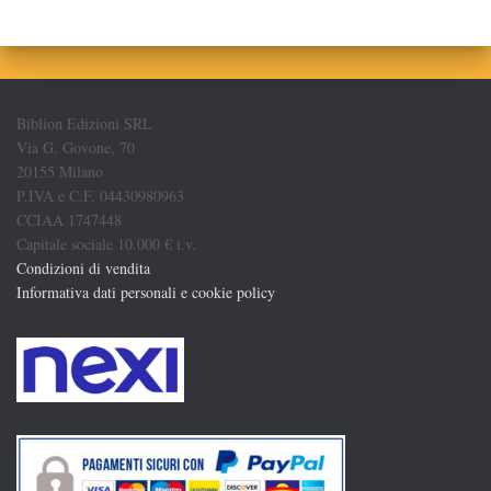
Biblion Edizioni SRL
Via G. Govone, 70
20155 Milano
P.IVA e C.F. 04430980963
CCIAA 1747448
Capitale sociale 10.000 € i.v.
Condizioni di vendita
Informativa dati personali e cookie policy