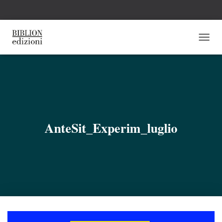
N
A
V
I
G
A
Z
I
O
AnteSit_Experim_luglio
N
E
T
O
G
G
L
E