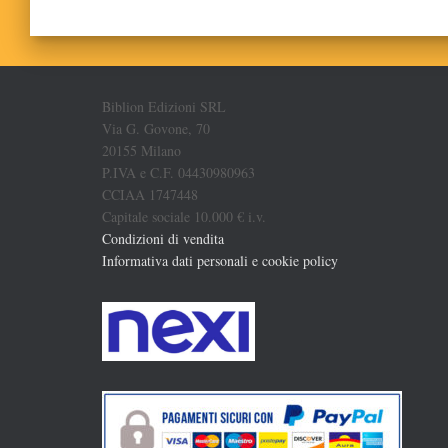
Biblion Edizioni SRL
Via G. Govone, 70
20155 Milano
P.IVA e C.F. 04430980963
CCIAA 1747448
Capitale sociale 10.000 € i.v.
Condizioni di vendita
Informativa dati personali e cookie policy