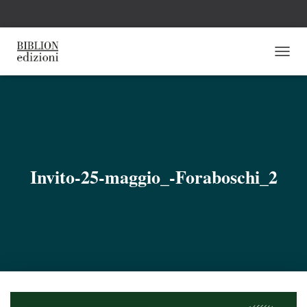
N
A
V
I
G
A
Z
I
O
Invito-25-maggio_-Foraboschi_2
N
E
T
O
G
G
L
E