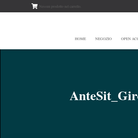
Nessun prodotto nel carrello.
HOME
NEGOZIO
OPEN AC
AnteSit_Gir