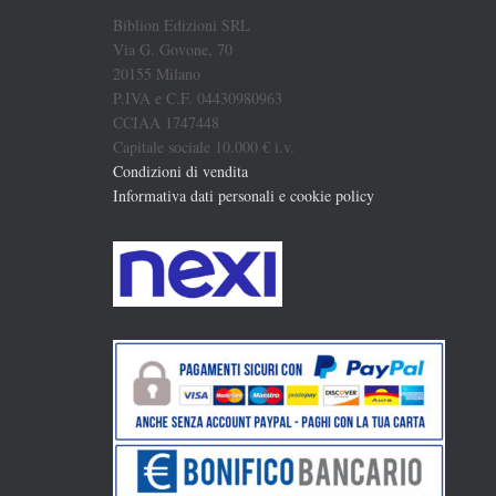
Biblion Edizioni SRL
Via G. Govone, 70
20155 Milano
P.IVA e C.F. 04430980963
CCIAA 1747448
Capitale sociale 10.000 € i.v.
Condizioni di vendita
Informativa dati personali e cookie policy