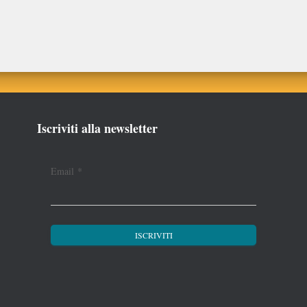
Iscriviti alla newsletter
Email
*