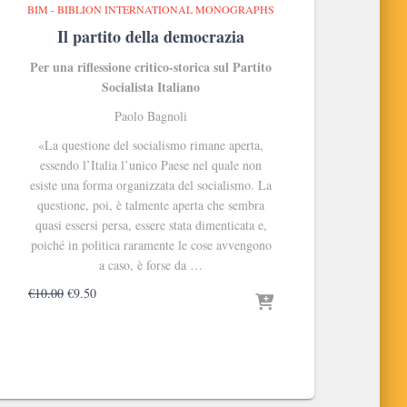
BIM - BIBLION INTERNATIONAL MONOGRAPHS
Il partito della democrazia
Per una riflessione critico-storica sul Partito
Socialista Italiano
Paolo Bagnoli
«La questione del socialismo rimane aperta,
essendo l’Italia l’unico Paese nel quale non
esiste una forma organizzata del socialismo. La
questione, poi, è talmente aperta che sembra
quasi essersi persa, essere stata dimenticata e,
poiché in politica raramente le cose avvengono
a caso, è forse da …
Il
Il
€
10.00
€
9.50
prezzo
prezzo
originale
attuale
era:
è:
€10.00.
€9.50.