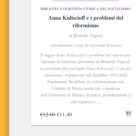
BIBLIOTECA DI RIVISTA STORICA DEL SOCIALISMO
Anna Kuliscioff e i problemi del
riformismo
di Brunello Vigezzi
introduzione e cura di Giovanni Scirocco
Il saggio
Anna Kuliscioff e i problemi del riformismo
riprende la relazione presentata da Brunello Vigezzi
in occasione del convegno
Anna Kuliscioff e l’età del
riformismo
, organizzato nel dicembre 1976 dalla
Fondazione Brodolini, in collaborazione con
l’Istituto di Storia medievale e moderna
dell’Università di Milano. Il testo è probabilmente il
più organico e …
Il
Il
€
12.00
€
11.40
prezzo
prezzo
originale
attuale
era:
è: