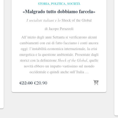
STORIA, POLITICA, SOCIETÀ
«Malgrado tutto dobbiamo farcela»
I socialisti italiani e lo
Shock of the Global
di Jacopo Perazzoli
All’inizio degli anni Settanta si verificarono alcuni
cambiamenti con cui di fatto facciamo i conti ancora
oggi: l’instabilità economica internazionale, la crisi
energetica e la questione ambientale. Presentate dagli
storici con la definizione
Shock of the Global
, quelle
novità ebbero un impatto vastissimo sul mondo
occidentale e quindi anche sull’Italia …
Il
Il
€
22.00
€
20.90
prezzo
prezzo
originale
attuale
era:
è:
€22.00.
€20.90.