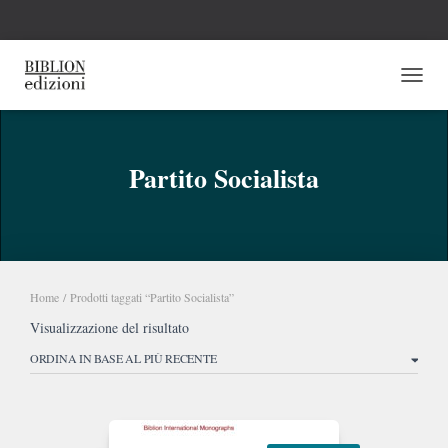
NAVI
Partito Socialista
Home
/ Prodotti taggati “Partito Socialista”
Visualizzazione del risultato