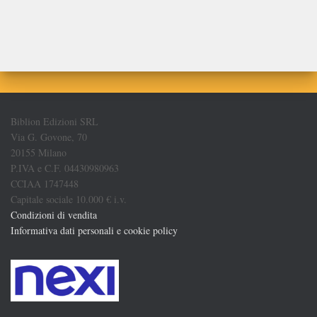
Biblion Edizioni SRL
Via G. Govone, 70
20155 Milano
P.IVA e C.F. 04430980963
CCIAA 1747448
Capitale sociale 10.000 € i.v.
Condizioni di vendita
Informativa dati personali e cookie policy