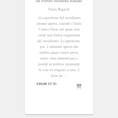
sul Partito Socialista Italiano
Paolo Bagnoli
«La questione del socialismo
rimane aperta, essendo l’Italia
l’unico Paese nel quale non
esiste una forma organizzata
del socialismo. La questione,
poi, è talmente aperta che
sembra quasi essersi persa,
essere stata dimenticata e,
poiché in politica raramente
le cose avvengono a caso, è
forse da …
Il
Il
€
10.00
€
9.50
prezzo
prezzo
originale
attuale
era:
è:
€10.00.
€9.50.