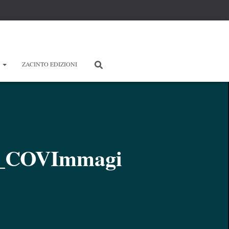
E
ZACINTO EDIZIONI
li_COVImmagi