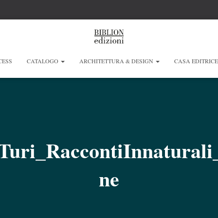
CESS
CATALOGO
ARCHITETTURA & DESIGN
CASA EDITRIC
liTuri_RaccontiInnatura
ne