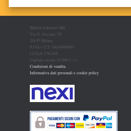
Biblion Edizioni SRL
Via G. Govone, 70
20155 Milano
P.IVA e C.F. 04430980963
CCIAA 1747448
Capitale sociale 10.000 € i.v.
Condizioni di vendita
Informativa dati personali e cookie policy