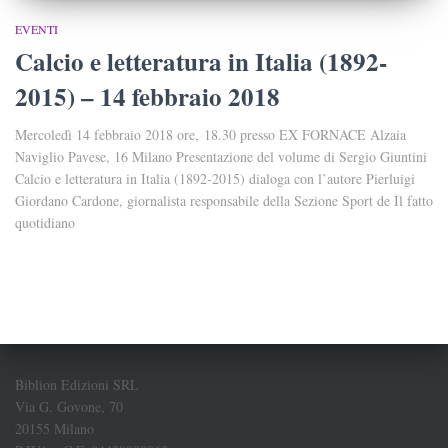
EVENTI
Calcio e letteratura in Italia (1892-
2015) – 14 febbraio 2018
Mercoledì 14 febbraio 2018 ore, 18.30 presso EX FORNACE Alzaia
Naviglio Pavese, 16 Milano Presentazione del volume di Sergio Giuntini
Calcio e letteratura in Italia (1892-2015) dialoga con l’autore Pierluigi
Giordano Cardone, giornalista responsabile della Sezione Sport de Il fatto
quotidiano
Biblion Edizioni SRL
Via G. Govone, 70
20155 Milano