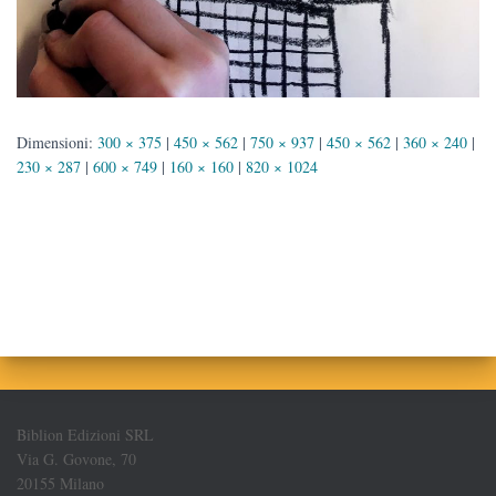
Dimensioni:
300 × 375
|
450 × 562
|
750 × 937
|
450 × 562
|
360 × 240
|
230 × 287
|
600 × 749
|
160 × 160
|
820 × 1024
Biblion Edizioni SRL
Via G. Govone, 70
20155 Milano