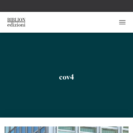
N
A
V
I
G
A
Z
I
O
cov4
N
E
T
O
G
G
L
E