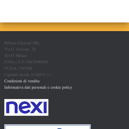
Biblion Edizioni SRL
Via G. Govone, 70
20155 Milano
P.IVA e C.F. 04430980963
CCIAA 1747448
Capitale sociale 10.000 € i.v.
Condizioni di vendita
Informativa dati personali e cookie policy