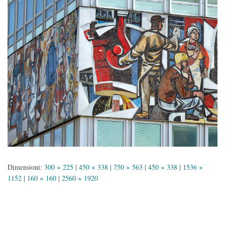
Dimensioni:
300 × 225
|
450 × 338
|
750 × 563
|
450 × 338
|
1536 ×
1152
|
160 × 160
|
2560 × 1920