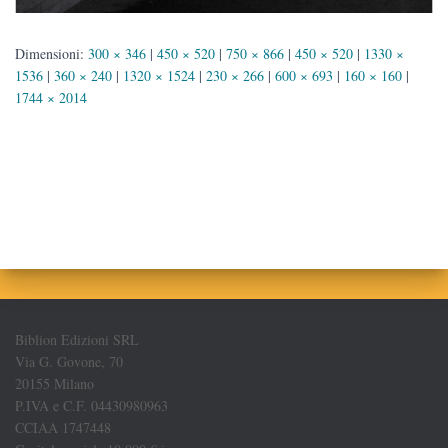
Dimensioni:
300 × 346
|
450 × 520
|
750 × 866
|
450 × 520
|
1330 ×
1536
|
360 × 240
|
1320 × 1524
|
230 × 266
|
600 × 693
|
160 × 160
|
1744 × 2014
Biblion Edizioni SRL
Via G. Govone, 70
20155 Milano
P.IVA e C.F. 04430980963
CCIAA 1747448