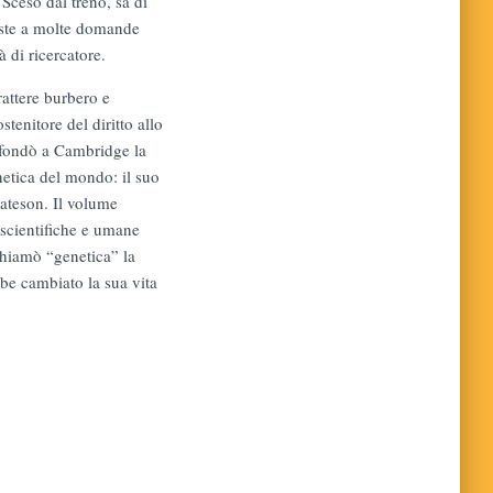
. Sceso dal treno, sa di
poste a molte domande
à di ricercatore.
attere burbero e
tenitore del diritto allo
 fondò a Cambridge la
etica del mondo: il suo
ateson. Il volume
 scientifiche e umane
chiamò “genetica” la
be cambiato la sua vita