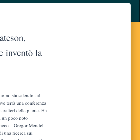
ateson,
 inventò la
uomo sta salendo sul
ove terrà una conferenza
 caratteri delle piante. Ha
di un poco noto
vacco – Gregor Mendel –
 di una ricerca sui