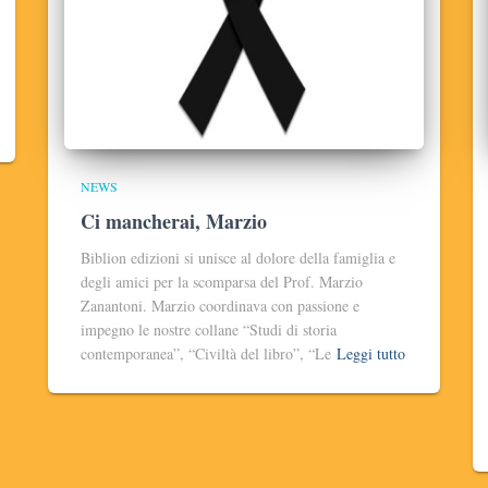
NEWS
Ci mancherai, Marzio
Biblion edizioni si unisce al dolore della famiglia e
degli amici per la scomparsa del Prof. Marzio
Zanantoni. Marzio coordinava con passione e
impegno le nostre collane “Studi di storia
contemporanea”, “Civiltà del libro”, “Le
Leggi tutto