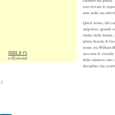
caratteri dei piselli
aver trovato le ris
nate nella sua attivit
Quest’uomo, dal car
spigoloso, grande sos
studio delle donne,
prima Scuola di Gen
nome era William B
racconta le vicende
dello studioso che 
disciplina che avreb
-2