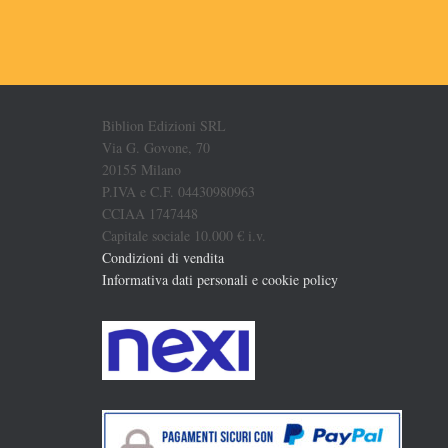
Biblion Edizioni SRL
Via G. Govone, 70
20155 Milano
P.IVA e C.F. 04430980963
CCIAA 1747448
Capitale sociale 10.000 € i.v.
Condizioni di vendita
Informativa dati personali e cookie policy