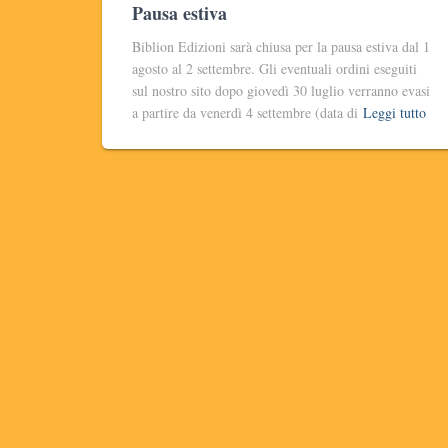
Pausa estiva
Biblion Edizioni sarà chiusa per la pausa estiva dal 1
agosto al 2 settembre. Gli eventuali ordini eseguiti
sul nostro sito dopo giovedì 30 luglio verranno evasi
a partire da venerdì 4 settembre (data di
Leggi tutto