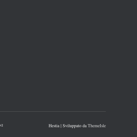
NI
Hestia | Sviluppato da
ThemeIsle