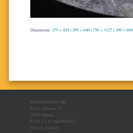
Dimensioni:
279 × 420
|
399 × 600
|
750 × 1127
|
399 × 600
Biblion Edizioni SRL
Via G. Govone, 70
20155 Milano
P.IVA e C.F. 04430980963
CCIAA 1747448