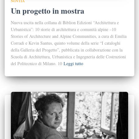
NOVITÀ
Un progetto in mostra
Nuova uscita nella collana di Biblion Edizioni “Architettura e
Urbanistica”: 10 storie di architettura e comunità alpine –10
Stories of Architecture and Alpine Communities, a cura di Emilia
Corradi e Kevin Santus, quinto volume della serie “I cataloghi
della Galleria del Progetto”, pubblicata in collaborazione con la
Scuola di Architettura, Urbanistica e Ingegneria delle Costruzioni
del Politecnico di Milano. 10
Leggi tutto