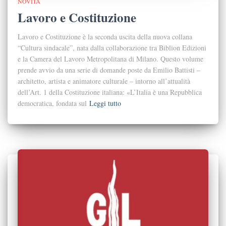
NOVITÀ
Lavoro e Costituzione
Lavoro e Costituzione è la seconda uscita della nuova collana
“Cultura sindacale”, nata dalla collaborazione tra Biblion Edizioni
e la Camera del Lavoro Metropolitana di Milano. Questo volume
prende avvio da una serie di domande poste da Emilio Battisti –
architetto, artista e animatore culturale – intorno all’attualità
dell’Art. 1 della Costituzione italiana: «L’Italia è una Repubblica
democratica, fondata sul
Leggi tutto