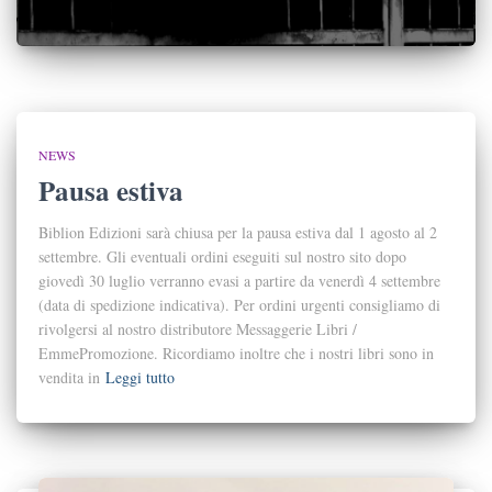
NEWS
Pausa estiva
Biblion Edizioni sarà chiusa per la pausa estiva dal 1 agosto al 2
settembre. Gli eventuali ordini eseguiti sul nostro sito dopo
giovedì 30 luglio verranno evasi a partire da venerdì 4 settembre
(data di spedizione indicativa). Per ordini urgenti consigliamo di
rivolgersi al nostro distributore Messaggerie Libri /
EmmePromozione. Ricordiamo inoltre che i nostri libri sono in
vendita in
Leggi tutto