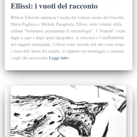
Ellissi: i vuoti del racconto
Biblion Edizioni annuncia l’uscita del volume curato da Concetta
Maria Pagliuca e Michele Paragliola, Ellissi, sesto volume della
collana “Seminario permanente di narratologia”. I “bianchi” creati
dagli a capo e dagli spazi tipografici, la reticenza e l’inaffidabilità
dei soggetti emarginati, l’ellissi come metodo più che come tropo,
i vuoti dell’attesa del malato, il rapporto tra montaggio e censura,
i tagli che accrescono
Leggi tutto