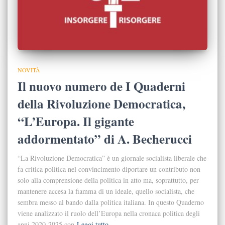
NOVITÀ
Il nuovo numero de I Quaderni
della Rivoluzione Democratica,
“L’Europa. Il gigante
addormentato” di A. Becherucci
“La Rivoluzione Democratica” è un giornale socialista liberale che
fa critica politica nel convincimento diportare un contributo non
solo alla comprensione della politica in atto ma, soprattutto, per
mantenere accesa la fiamma di un ideale, quello socialista, che
sembra messo al bando dalla politica italiana. In questo Quaderno
viene analizzato il ruolo dell’Europa nella cronaca politica degli
anni 2020-2025 con
Leggi tutto