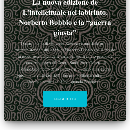
La nuova edizione de
L’intellettuale nel labirinto.
Norberto Bobbio e la “guerra
giusta”
Questo lavoro di Giovanni Scirocco è una delle prime
ricerche storiche sull’opera di Norberto Bobbio che si avvale
in modo sistematico delle carte del suo archivio personale
conservate presso il Centro Studi Piero Gobetti di
Torino.Argomento dello studio è il giudizio sulla guerra
giusta nelle varie fasi dell’itinerario politico e culturale del
filosofo a partire dal 1961, quando Bobbio in...
LEGGI TUTTO