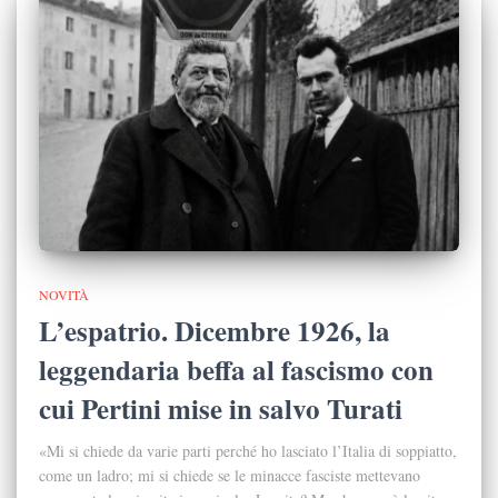
NOVITÀ
L’espatrio. Dicembre 1926, la
leggendaria beffa al fascismo con
cui Pertini mise in salvo Turati
«Mi si chiede da varie parti perché ho lasciato l’Italia di soppiatto,
come un ladro; mi si chiede se le minacce fasciste mettevano