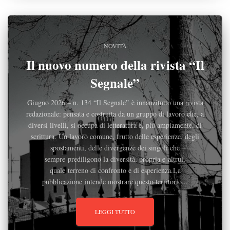
NOVITÀ
Il nuovo numero della rivista “Il
Segnale”
Giugno 2026 – n. 134 “Il Segnale” è innanzitutto una rivista
redazionale: pensata e costruita da un gruppo di lavoro che, a
diversi livelli, si occupa di letteratura e, più ampiamente, di
scrittura. Un lavoro comune, frutto delle esperienze, degli
spostamenti, delle divergenze dei singoli che
sempre prediligono la diversità, propria e altrui,
quale terreno di confronto e di esperienza.La
pubblicazione intende mostrare questo territorio...
LEGGI TUTTO