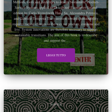
Methods, tools and guidelines to design Sustainable Product-
Service Systems applied to Distributed Economies Second
edition by Carlo Vezzoliwith Hang Su, Alessandra Petrecca,
and Gabriele Tempesta The transition towards sustainability
requires radical changes in the way we produce, consume and
live. System innovations are therefore necessary to support
sustainable transitions. The aim of this book is to describe
and support the...
LEGGI TUTTO
NOVITÀ