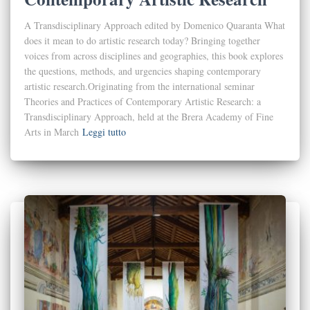
A Transdisciplinary Approach edited by Domenico Quaranta What
does it mean to do artistic research today? Bringing together
voices from across disciplines and geographies, this book explores
the questions, methods, and urgencies shaping contemporary
artistic research.Originating from the international seminar
Theories and Practices of Contemporary Artistic Research: a
Transdisciplinary Approach, held at the Brera Academy of Fine
Arts in March
Leggi tutto