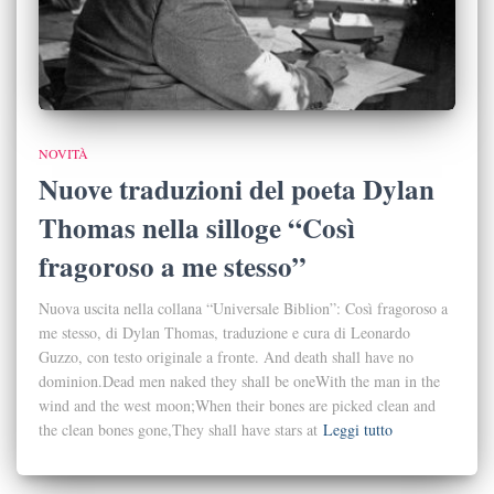
NOVITÀ
Nuove traduzioni del poeta Dylan
Thomas nella silloge “Così
fragoroso a me stesso”
Nuova uscita nella collana “Universale Biblion”: Così fragoroso a
me stesso, di Dylan Thomas, traduzione e cura di Leonardo
Guzzo, con testo originale a fronte. And death shall have no
dominion.Dead men naked they shall be oneWith the man in the
wind and the west moon;When their bones are picked clean and
the clean bones gone,They shall have stars at
Leggi tutto