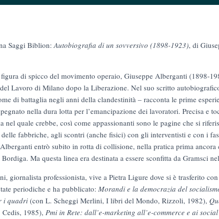
ana Saggi Biblion:
Autobiografia di un sovversivo (1898-1923)
, di Gius
e figura di spicco del movimento operaio, Giuseppe Alberganti (1898-198
del Lavoro di Milano dopo la Liberazione. Nel suo scritto autobiografico
ome di battaglia negli anni della clandestinità – racconta le prime esperi
pegnato nella dura lotta per l’emancipazione dei lavoratori. Precisa e to
la nel quale crebbe, così come appassionanti sono le pagine che si riferi
elle fabbriche, agli scontri (anche fisici) con gli interventisti e con i fas
lberganti entrò subito in rotta di collisione, nella pratica prima ancora 
 Bordiga. Ma questa linea era destinata a essere sconfitta da Gramsci ne
, giornalista professionista, vive a Pietra Ligure dove si è trasferito c
tate periodiche e ha pubblicato:
Morandi e la democrazia del socialism
 i quadri
(con L. Scheggi Merlini, I libri del Mondo, Rizzoli, 1982),
Qua
, Cedis, 1985),
Pmi in Rete: dall’e-marketing all’e-commerce e ai socia