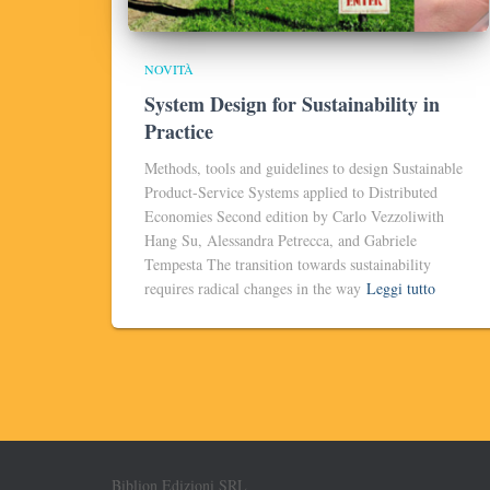
NOVITÀ
System Design for Sustainability in
Practice
Methods, tools and guidelines to design Sustainable
Product-Service Systems applied to Distributed
Economies Second edition by Carlo Vezzoliwith
Hang Su, Alessandra Petrecca, and Gabriele
Tempesta The transition towards sustainability
requires radical changes in the way
Leggi tutto
Biblion Edizioni SRL