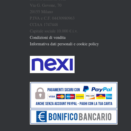
Via G. Govone, 70
20155 Milano
P.IVA e C.F. 04430980963
CCIAA 1747448
Capitale sociale 10.000 € i.v.
Condizioni di vendita
Informativa dati personali e cookie policy