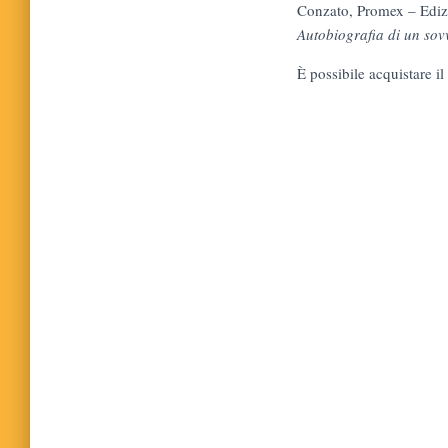
Conzato, Promex – Edizi
Autobiografia di un so
È possibile acquistare i