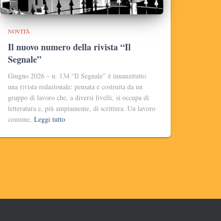
NOVITÀ
Il nuovo numero della rivista “Il
Segnale”
Giugno 2026 – n. 134 “Il Segnale” è innanzitutto
una rivista redazionale: pensata e costruita da un
gruppo di lavoro che, a diversi livelli, si occupa di
letteratura e, più ampiamente, di scrittura. Un lavoro
comune,
Leggi tutto