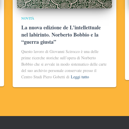
NOVITÀ
La nuova edizione de L’intellettuale
nel labirinto. Norberto Bobbio e la
“guerra giusta”
Questo lavoro di Giovanni Scirocco è una delle
prime ricerche storiche sull’opera di Norberto
Bobbio che si avvale in modo sistematico delle carte
del suo archivio personale conservate presso il
Centro Studi Piero Gobetti di
Leggi tutto