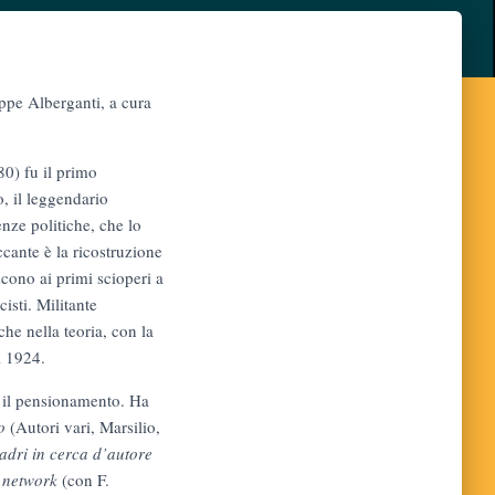
eppe Alberganti, a cura
0) fu il primo
, il leggendario
enze politiche, che lo
ccante è la ricostruzione
scono ai primi scioperi a
cisti. Militante
che nella teoria, con la
l 1924.
on il pensionamento. Ha
o
(Autori vari, Marsilio,
dri in cerca d’autore
l network
(con F.