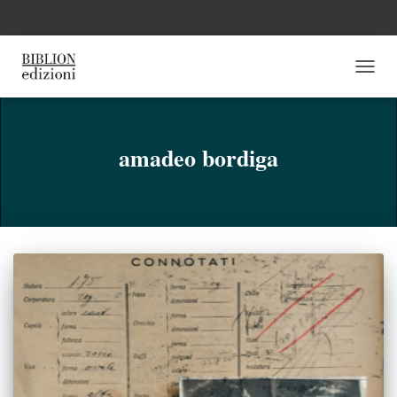
NAVI
TOGG
amadeo bordiga