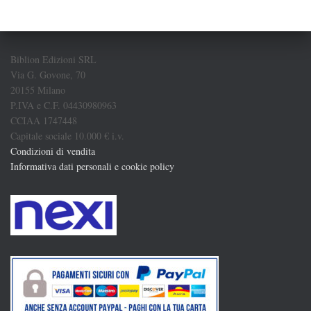
Biblion Edizioni SRL
Via G. Govone, 70
20155 Milano
P.IVA e C.F. 04430980963
CCIAA 1747448
Capitale sociale 10.000 € i.v.
Condizioni di vendita
Informativa dati personali e cookie policy