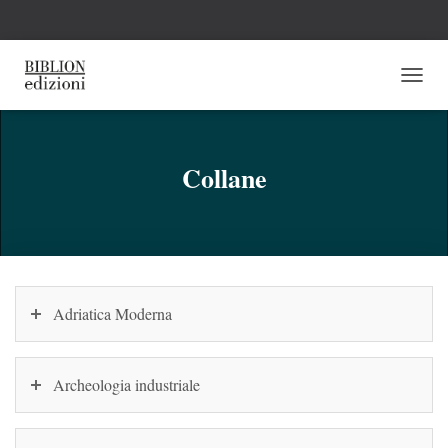
N
A
V
I
G
Collane
A
Z
I
O
N
E
T
Adriatica Moderna
O
G
G
L
Archeologia industriale
E