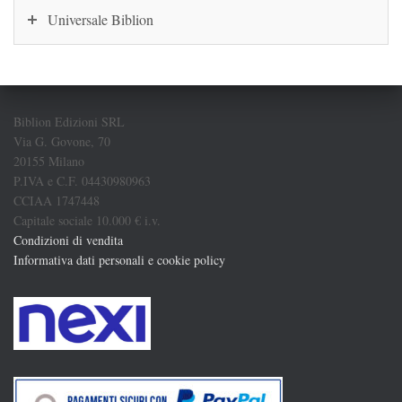
Universale Biblion
Biblion Edizioni SRL
Via G. Govone, 70
20155 Milano
P.IVA e C.F. 04430980963
CCIAA 1747448
Capitale sociale 10.000 € i.v.
Condizioni di vendita
Informativa dati personali e cookie policy