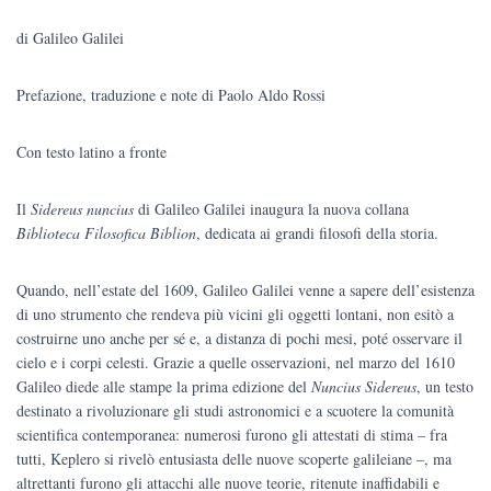
prezzo
prezzo
di Galileo Galilei
originale
attuale
Prefazione, traduzione e note di Paolo Aldo Rossi
era:
è:
€20.00.
€19.00.
Con testo latino a fronte
Il
Sidereus nuncius
di Galileo Galilei inaugura la nuova collana
Biblioteca
Filosofica
Biblion
, dedicata ai grandi filosofi della storia.
Quando, nell’estate del 1609, Galileo Galilei venne a sapere dell’esistenza
di uno strumento che rendeva più vicini gli oggetti lontani, non esitò a
costruirne uno anche per sé e, a distanza di pochi mesi, poté osservare il
cielo e i corpi celesti. Grazie a quelle osservazioni, nel marzo del 1610
Galileo diede alle stampe la prima edizione del
Nuncius Sidereus
, un testo
destinato a rivoluzionare gli studi astronomici e a scuotere la comunità
scientifica contemporanea: numerosi furono gli attestati di stima – fra
tutti, Keplero si rivelò entusiasta delle nuove scoperte galileiane ‒, ma
altrettanti furono gli attacchi alle nuove teorie, ritenute inaffidabili e