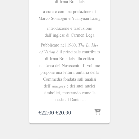
di Irma Brandeis
a cura e con una prefazione di
Marco Sonzogni e Yuanyuan Liang
introduzione e traduzione
dall’inglese di Carmen Lega
Pubblicato nel 1960,
The Ladder
of Vision
è il principale contributo
di Irma Brandeis alla critica
dantesca del Novecento. Il volume
propone una lettura unitaria della
Commedia fondata sull’analisi
dell’
imagery
e dei suoi nuclei
simbolici, mostrando come la
poesia di Dante …
Il
Il
€
22.00
€
20.90
prezzo
prezzo
originale
attuale
era:
è:
€22.00.
€20.90.