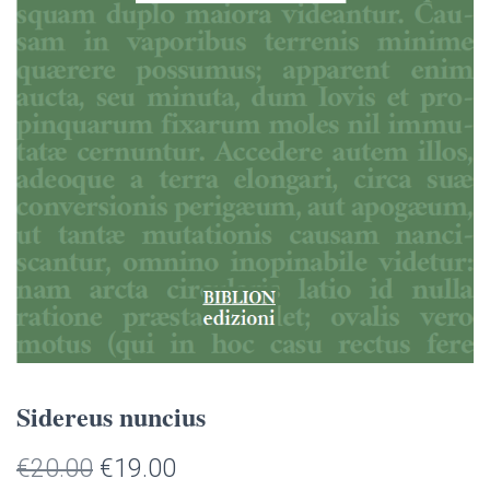
Sidereus nuncius
Il
Il
€
20.00
€
19.00