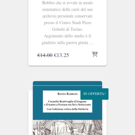
Bobbio che si avvale in modo
sistematico delle carte del suo
archivio personale conservate
presso il Centro Studi Piero
Gobetti di Torino.
Argomento dello studio è il
giudizio sulla guerra giusta …
Il
Il
€
14.00
€
13.25
prezzo
prezzo
originale
attuale
era:
è:
€14.00.
€13.25.
IN OFFERTA!