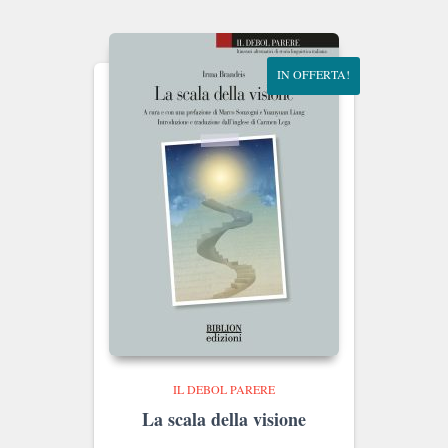
era:
è:
€32.00.
€30.40.
IN OFFERTA!
IL DEBOL PARERE
La scala della visione