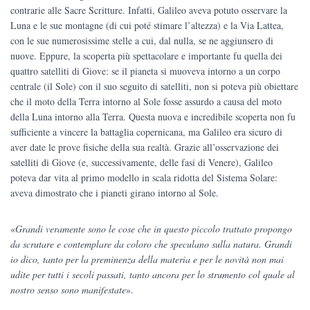
contrarie alle Sacre Scritture. Infatti, Galileo aveva potuto osservare la
Luna e le sue montagne (di cui poté stimare l’altezza) e la Via Lattea,
con le sue numerosissime stelle a cui, dal nulla, se ne aggiunsero di
nuove. Eppure, la scoperta più spettacolare e importante fu quella dei
quattro satelliti di Giove: se il pianeta si muoveva intorno a un corpo
centrale (il Sole) con il suo seguito di satelliti, non si poteva più obiettare
che il moto della Terra intorno al Sole fosse assurdo a causa del moto
della Luna intorno alla Terra. Questa nuova e incredibile scoperta non fu
sufficiente a vincere la battaglia copernicana, ma Galileo era sicuro di
aver date le prove fisiche della sua realtà. Grazie all’osservazione dei
satelliti di Giove (e, successivamente, delle fasi di Venere), Galileo
poteva dar vita al primo modello in scala ridotta del Sistema Solare:
aveva dimostrato che i pianeti girano intorno al Sole.
«
Grandi veramente sono le cose che in questo piccolo trattato propongo
da scrutare e contemplare da coloro che speculano sulla natura. Grandi
io dico, tanto per la preminenza della materia e per le novità non mai
udite per tutti i secoli passati, tanto ancora per lo strumento col quale al
nostro senso sono manifestate
».