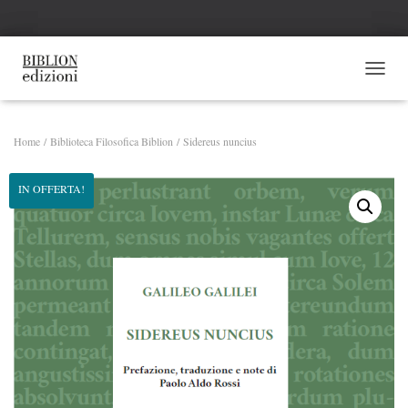
NAVI
Home
/
Biblioteca Filosofica Biblion
/ Sidereus nuncius
IN OFFERTA!