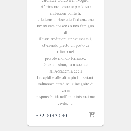
cardinale Guido Bentivoglio,
riferimento costante per le sue
ambizioni politiche
e letterarie, ricevette l’educazione
umanistica consona a una famiglia
di
illustri tradizioni rinascimentali,
ottenendo presto un posto di
rilievo nel
piccolo mondo ferrarese.
Giovanissimo, fu associato
all’Accademia degli
Intrepidi e alle altre più importanti
radunanze cittadine, e insignito di
varie
responsabilità nell’amministrazione
civile. …
Il
Il
€
32.00
€
30.40
prezzo
prezzo
originale
attuale