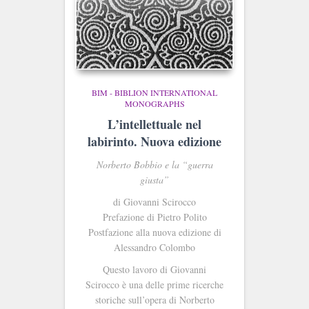
BIM - BIBLION INTERNATIONAL
MONOGRAPHS
L’intellettuale nel
labirinto. Nuova edizione
Norberto Bobbio e la “guerra
giusta”
di Giovanni Scirocco
Prefazione di Pietro Polito
Postfazione alla nuova edizione di
Alessandro Colombo
Questo lavoro di Giovanni
Scirocco è una delle prime ricerche
storiche sull’opera di Norberto