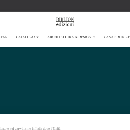
CESS
CATALOGO
ARCHITETTURA & DESIGN
CASA EDITRIC
ibattito sul darwinismo in Italia dopo l’Unità