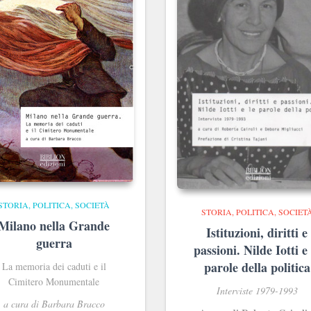
STORIA, POLITICA, SOCIETÀ
STORIA, POLITICA, SOCIET
Milano nella Grande
Istituzioni, diritti e
guerra
passioni. Nilde Iotti e 
parole della politica
La memoria dei caduti e il
Cimitero Monumentale
Interviste 1979-1993
a cura di Barbara Bracco