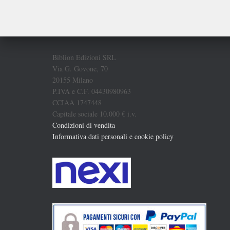
Biblion Edizioni SRL
Via G. Govone, 70
20155 Milano
P.IVA e C.F. 04430980963
CCIAA 1747448
Capitale sociale 10.000 € i.v.
Condizioni di vendita
Informativa dati personali e cookie policy