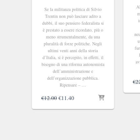
Al
Se la militanza politica di Silvio
m
Trentin non può lasciare adito a
i
dubbi, il suo pensiero federalista si
è prestato a essere ricordato, più o
neu
meno strumentalmente, da una
u
pluralità di forze politiche. Negli
fur
ultimi venti anni della storia
d’Italia, si è percepito, in effetti, il
av
bisogno di una riforma autonomista
dell’amministrazione e
dell’organizzazione pubblica.
€
2
Ripensare – …
Il
Il
€
12.00
€
11.40
prezzo
prezzo
originale
attuale
era:
è:
€12.00.
€11.40.