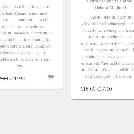
A cura di Roberta Cairoli 
lo scoppio della prima guerra
Debora Migliucci
ondiale Milano fu uno snodo
Questo libro di interviste
mportante, non solo luogo di
selezionate, rilasciate negli ann
scontro tra interventisti e
Nilde Iotti, riconsegna al letto
tralisti, ma anche e soprattutto
al dibattito pubblico la sua
na città in cui intere famiglie
esperienza, la sobrietà e la pas
ono costrette a fare i conti con
per il “lavoro istituzionale”.
le conseguenze che la guerra
tenacia, la competenza e una d
rebbe avuto ed ebbe sulle loro
di sensibile “normalità” sono sta
vite. …
tratti distintivi del “modello N
Iotti”, esempio virtuoso del
Il
Il
2.00
€
20.90
prezzo
prezzo
Il
Il
€
18.00
€
17.10
originale
attuale
prezzo
prezzo
era:
è:
originale
attuale
€22.00.
€20.90.
era:
è:
€18.00.
€17.10.