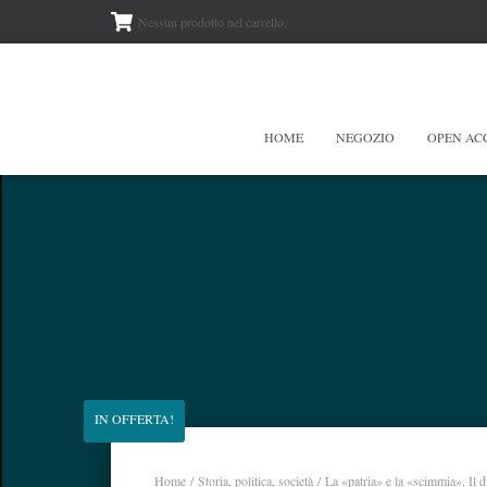
Nessun prodotto nel carrello.
HOME
NEGOZIO
OPEN AC
IN OFFERTA!
Home
/
Storia, politica, società
/ La «patria» e la «scimmia». Il d