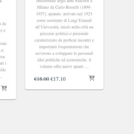
intellettuale degli anni trascorsi a
e
Milano da Carlo Rosselli (1899-
1937), quando, arrivato nel 1923
come assistente di Luigi Einaudi
i da
all’Università, iniziò nella città un
re e
percorso politico e personale
caratterizzato da proficui incontri e
sione
importanti frequentazioni che
 La
servirono a sviluppare le personali
ose
idee politiche ed economiche, il
ti i
volume offre nuovi spunti …
ilde
 …
Il
Il
€
18.00
€
17.10
prezzo
prezzo
originale
attuale
era:
è:
€18.00.
€17.10.