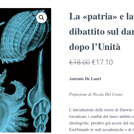
La «patria» e l
dibattito sul da
dopo l’Unità
Il
Il
€
18.00
€
17.10
prezzo
prezzo
Antonio De Lauri
originale
attuale
Prefazione di Nicola Del Corno
era:
è:
€18.00.
€17.10
L’introduzione delle teorie di Darwin i
travalicare i confini del mero ambito s
ideologiche, peraltro già accese dal re
Esorbitando le sedi accademiche e di ri