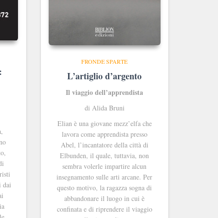
FRONDE SPARTE
:
L’artiglio d’argento
Il viaggio dell’apprendista
di Alida Bruni
Elian è una giovane mezz’elfa che
a,
lavora come apprendista presso
ono
Abel, l’incantatore della città di
to,
Elbunden, il quale, tuttavia, non
di
sembra volerle impartire alcun
risti
insegnamento sulle arti arcane. Per
i dai
questo motivo, la ragazza sogna di
ai
abbandonare il luogo in cui è
ia
confinata e di riprendere il viaggio
le