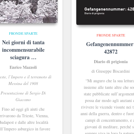
FRONDE SPARTE
FRONDE SPARTE
Nei giorni di tanta
Gefangenennummer
incommensurabile
42872
sciagura …
Diario di prigionia
Enrico Mazzoli
di Giuseppe Biscardini
este, l’Impero e il terremoto di
“Mi auguro che la sua lettur
Messina del 1908
insieme alle tante altre che s
Presentazione di Sergio Di
state pubblicate sull’argomen
Giacomo
possa dar modo agli anziani 
rivivere le vicende vissute nei t
Fino ad oggi gli aiuti che
anni della guerra, dentro e fuor
rrivarono da Trieste, Vienna,
campi di concentramento, e 
Budapest e dalle altre località
giovani di meditare, perché s
ll’Impero asburgico in favore
sempre viva in loro la natura