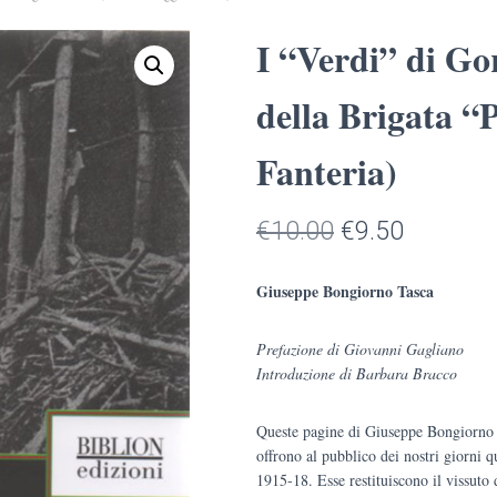
I “Verdi” di Gor
della Brigata “
Fanteria)
Il
Il
€
10.00
€
9.50
prezzo
prezzo
Giuseppe Bongiorno Tasca
originale
attuale
Prefazione di Giovanni Gagliano
era:
è:
Introduzione di Barbara Bracco
€10.00.
€9.50.
Queste pagine di Giuseppe Bongiorno Ta
offrono al pubblico dei nostri giorni q
1915-18. Esse restituiscono il vissuto d