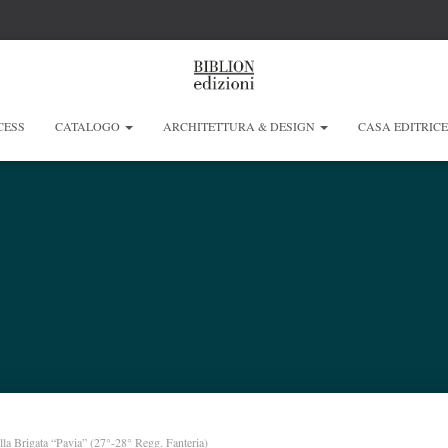
CESS
CATALOGO
ARCHITETTURA & DESIGN
CASA EDITRIC
ella Brigata “Pavia” (27°-28° Regg. Fanteria)