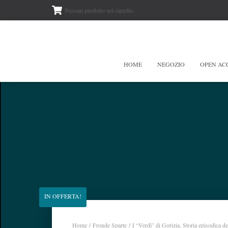
Nessun prodotto nel carrello.
HOME
NEGOZIO
OPEN AC
IN OFFERTA!
Home
/
Fronde Sparte
/ I “Verdi” di Gorizia. Storia episodica d