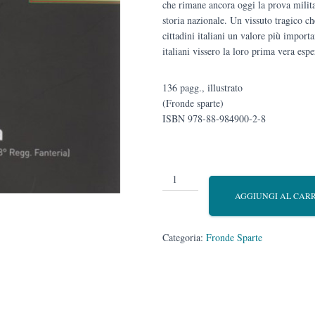
che rimane ancora oggi la prova milit
storia nazionale. Un vissuto tragico ch
cittadini italiani un valore più importa
italiani vissero la loro prima vera espe
136 pagg., illustrato
(Fronde sparte)
ISBN 978-88-984900-2-8
I
“Verdi”
AGGIUNGI AL CAR
di
Gorizia.
Storia
Categoria:
Fronde Sparte
episodica
della
Brigata
“Pavia”
(27°-28°