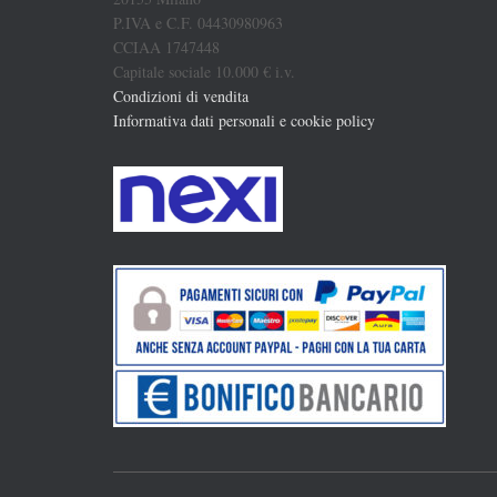
P.IVA e C.F. 04430980963
CCIAA 1747448
Capitale sociale 10.000 € i.v.
Condizioni di vendita
Informativa dati personali e cookie policy