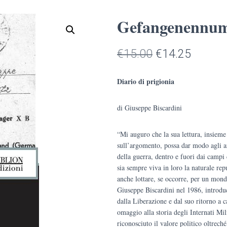
Gefangenennum
Il
Il
€
15.00
€
14.25
prezzo
prezzo
Diario di prigionia
originale
attuale
di Giuseppe Biscardini
era:
è:
€15.00.
€14.25
“Mi auguro che la sua lettura, insieme 
sull’argomento, possa dar modo agli anz
della guerra, dentro e fuori dai campi
sia sempre viva in loro la naturale rep
anche lottare, se occorre, per un mond
Giuseppe Biscardini nel 1986, introduc
dalla Liberazione e dal suo ritorno a 
omaggio alla storia degli Internati Milit
riconosciuto il valore politico oltrech