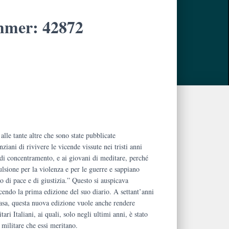
mer: 42872
.
alle tante altre che sono state pubblicate
iani di rivivere le vicende vissute nei tristi anni
 di concentramento, e ai giovani di meditare, perché
ulsione per la violenza e per le guerre e sappiano
o di pace e di giustizia.” Questo si auspicava
endo la prima edizione del suo diario. A settant’anni
casa, questa nuova edizione vuole anche rendere
ari Italiani, ai quali, solo negli ultimi anni, è stato
é militare che essi meritano.