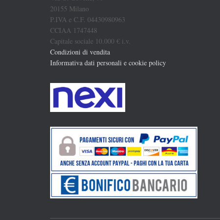
20155 Milano
P.IVA e C.F. 04430980963
CCIAA 1747448
Capitale sociale 10.000 € i.v.
Condizioni di vendita
Informativa dati personali e cookie policy