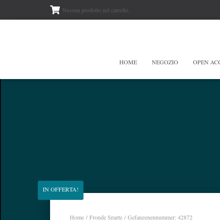
Nessun prodotto nel carrello.
HOME
NEGOZIO
OPEN AC
IN OFFERTA!
Home
/
Fronde Sparte
/ Gefangenennummer: 42872