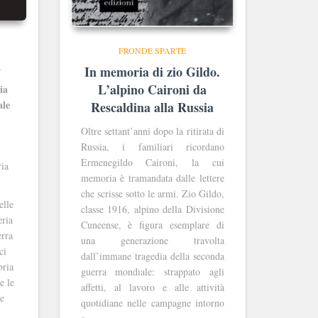
FRONDE SPARTE
a
In memoria di zio Gildo.
L’alpino Caironi da
ia
ale
Rescaldina alla Russia
Oltre settant’anni dopo la ritirata di
Russia, i familiari ricordano
Ermenegildo Caironi, la cui
ria
memoria è tramandata dalle lettere
che scrisse sotto le armi. Zio Gildo,
elle
classe 1916, alpino della Divisione
eria
Cuneense, è figura esemplare di
erra
una generazione travolta
ci
dall’immane tragedia della seconda
bria
guerra mondiale: strappato agli
e le
affetti, al lavoro e alle attività
he
quotidiane nelle campagne intorno