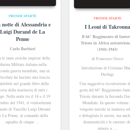
FRONDE SPARTE
FRONDE SPARTE
 notte di Alessandria e
I Leoni di Takroun
Luigi Durand de La
Il 66° Reggimento di fanter
Penne
Trieste in Africa settentrion
Carlo Barbieri
(1941-1943)
a le tante eroiche imprese della
di Francesco Greco
Marina Militare italiana nella
Introduzione di Cristiano Ma
conda guerra mondiale, una in
Dechigi
ticolare ha lasciato una traccia
delebile nel grande libro della
Una suggestiva ricostruzione d
toria della marineria di tutti i
gesta del 66° Reggimento fant
pi. Nella notte tra il 18 e il 19
Trieste durante la Seconda Gu
embre del 1941, il ventisettenne
Mondiale. In questo volume 
nente di Vascello Luigi Durand
vengono narrate in maniera so
e La Penne, al comando della
e dettagliata le azioni, ma anch
squadra di cinque …
drammaticità e le carenze c
misero a …