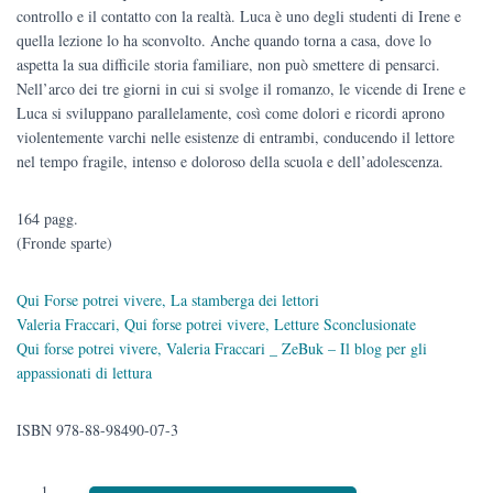
era:
è:
controllo e il contatto con la realtà. Luca è uno degli studenti di Irene e
quella lezione lo ha sconvolto. Anche quando torna a casa, dove lo
€12.00.
€11.40.
aspetta la sua difficile storia familiare, non può smettere di pensarci.
Nell’arco dei tre giorni in cui si svolge il romanzo, le vicende di Irene e
Luca si sviluppano parallelamente, così come dolori e ricordi aprono
violentemente varchi nelle esistenze di entrambi, conducendo il lettore
nel tempo fragile, intenso e doloroso della scuola e dell’adolescenza.
164 pagg.
(Fronde sparte)
Qui Forse potrei vivere, La stamberga dei lettori
Valeria Fraccari, Qui forse potrei vivere, Letture Sconclusionate
Qui forse potrei vivere, Valeria Fraccari _ ZeBuk – Il blog per gli
appassionati di lettura
ISBN 978-88-98490-07-3
Qui