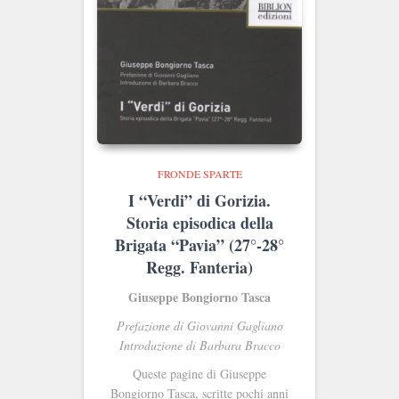
FRONDE SPARTE
I “Verdi” di Gorizia.
Storia episodica della
Brigata “Pavia” (27°-28°
Regg. Fanteria)
Giuseppe Bongiorno Tasca
Prefazione di Giovanni Gagliano
Introduzione di Barbara Bracco
Queste pagine di Giuseppe
Bongiorno Tasca, scritte pochi anni