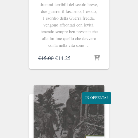
drammi terribili del secolo breve,
due guerre, il fascismo, l’esodo,
l’esordio della Guerra fredda,
vengono affrontati con levità,
tenendo sempre ben presente che
alla fin fine quello che davvero
conta nella vita sono …
Il
Il
€
15.00
€
14.25
prezzo
prezzo
originale
attuale
era:
è:
€15.00.
€14.25.
IN OFFERTA!