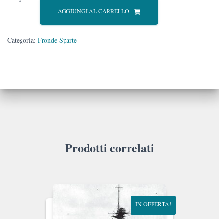
forse
AGGIUNGI AL CARRELLO
potrei
vivere
quantità
Categoria:
Fronde Sparte
Prodotti correlati
IN OFFERTA!