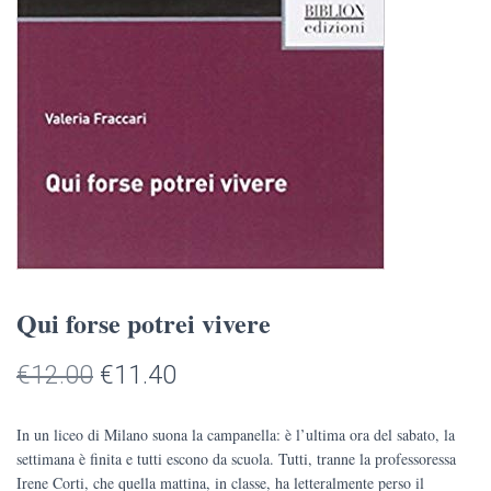
Qui forse potrei vivere
Il
Il
€
12.00
€
11.40
prezzo
prezzo
In un liceo di Milano suona la campanella: è l’ultima ora del sabato, la
originale
attuale
settimana è finita e tutti escono da scuola. Tutti, tranne la professoressa
Irene Corti, che quella mattina, in classe, ha letteralmente perso il