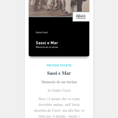
FRONDE SPARTE
Sassi e Mar
Memorie de un istrian
di Giulio Cuzzi
Non c’è niente che va come
dovrebbe andare, nell’Istria
descritta da Cuzzi, ma alla fine va
tutto per il meglio. Anche i