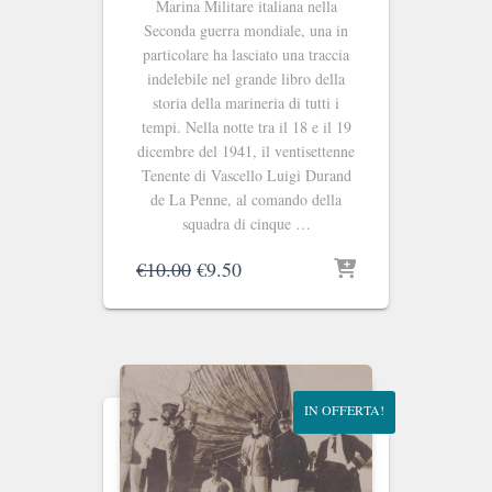
Marina Militare italiana nella
Seconda guerra mondiale, una in
particolare ha lasciato una traccia
indelebile nel grande libro della
storia della marineria di tutti i
tempi. Nella notte tra il 18 e il 19
dicembre del 1941, il ventisettenne
Tenente di Vascello Luigi Durand
de La Penne, al comando della
squadra di cinque …
Il
Il
€
10.00
€
9.50
prezzo
prezzo
originale
attuale
era:
è:
€10.00.
€9.50.
IN OFFERTA!