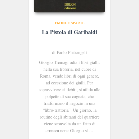
FRONDE SPARTE
La Pistola di Garibaldi
di Paolo Pietrangeli
Giorgio Tremagi odia i libri gialli:
nella sua libreria, nel cuore di
Roma, vende libri di ogni genere,
ad eccezione dei gialli. Per
sopravvivere ai debiti, si affida alle
polpette di sua cognata, che
trasformano il negozio in una
“libro-trattoria”. Un giorno, la
routine degli abitanti del quartiere
viene sconvolta da un fatto di
cronaca nera: Giorgio si …