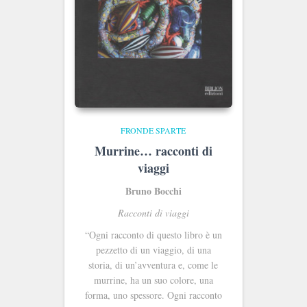
FRONDE SPARTE
Murrine… racconti di
viaggi
Bruno Bocchi
Racconti di viaggi
“Ogni racconto di questo libro è un
pezzetto di un viaggio, di una
storia, di un’avventura e, come le
murrine, ha un suo colore, una
forma, uno spessore. Ogni racconto