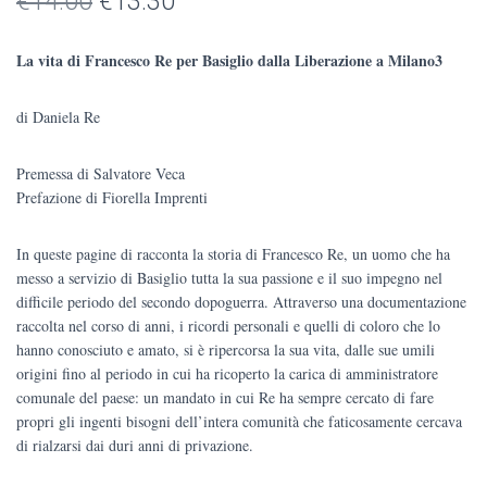
Il
Il
€
14.00
€
13.30
prezzo
prezzo
La vita di Francesco Re per Basiglio dalla Liberazione a Milano3
originale
attuale
di Daniela Re
era:
è:
€14.00.
€13.30.
Premessa di Salvatore Veca
Prefazione di Fiorella Imprenti
In queste pagine di racconta la storia di Francesco Re, un uomo che ha
messo a servizio di Basiglio tutta la sua passione e il suo impegno nel
difficile periodo del secondo dopoguerra. Attraverso una documentazione
raccolta nel corso di anni, i ricordi personali e quelli di coloro che lo
hanno conosciuto e amato, si è ripercorsa la sua vita, dalle sue umili
origini fino al periodo in cui ha ricoperto la carica di amministratore
comunale del paese: un mandato in cui Re ha sempre cercato di fare
propri gli ingenti bisogni dell’intera comunità che faticosamente cercava
di rialzarsi dai duri anni di privazione.