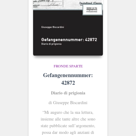
FRONDE SPARTE
Gefangenennummer:
42872
Diario di prigionia
di Giuseppe Biscardini
“Mi auguro che la sua lettura,
insieme alle tante altre che sono
state pubblicate sull’argomento,
possa dar modo agli anziani di