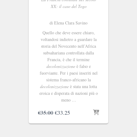
XX: il caso del Togo
di Elena Clara Savino
Quello che deve essere chiaro,
voltandosi indietro a guardare la
storia del Novecento nell’Africa
subsahariana controllata dalla
Francia, è che il termine
decolonizzazione
è falso e
fuorviante. Per i paesi inseriti nel
sistema franco-africano la
decolonizzazione
è stata una lotta
eroica e disperata di nazioni più o
meno …
Il
Il
€
35.00
€
33.25
prezzo
prezzo
originale
attuale
era:
è: