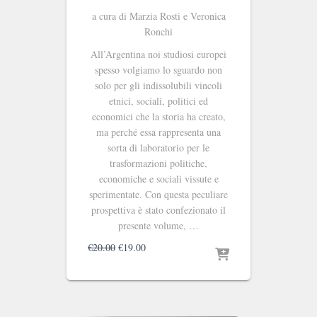
a cura di Marzia Rosti e Veronica
Ronchi
All’Argentina noi studiosi europei
spesso volgiamo lo sguardo non
solo per gli indissolubili vincoli
etnici, sociali, politici ed
economici che la storia ha creato,
ma perché essa rappresenta una
sorta di laboratorio per le
trasformazioni politiche,
economiche e sociali vissute e
sperimentate. Con questa peculiare
prospettiva è stato confezionato il
presente volume, …
Il
Il
€
20.00
€
19.00
prezzo
prezzo
originale
attuale
era:
è:
€20.00.
€19.00.