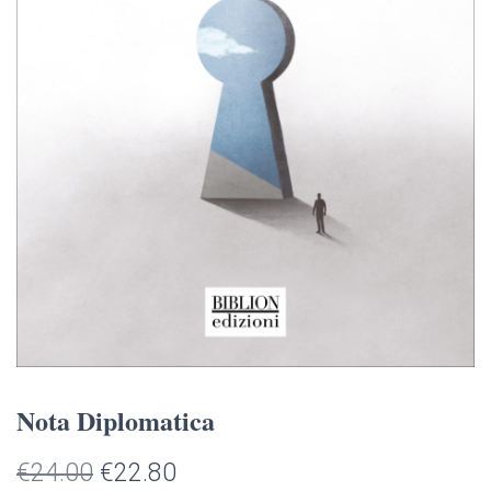
Nota Diplomatica
Il
Il
€
24.00
€
22.80