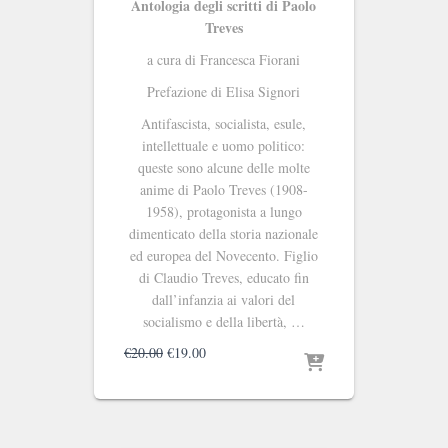
Antologia degli scritti di Paolo
Treves
a cura di Francesca Fiorani
Prefazione di Elisa Signori
Antifascista, socialista, esule,
intellettuale e uomo politico:
queste sono alcune delle molte
anime di Paolo Treves (1908-
1958), protagonista a lungo
dimenticato della storia nazionale
ed europea del Novecento. Figlio
di Claudio Treves, educato fin
dall’infanzia ai valori del
socialismo e della libertà, …
Il
Il
€
20.00
€
19.00
prezzo
prezzo
originale
attuale
era:
è:
€20.00.
€19.00.