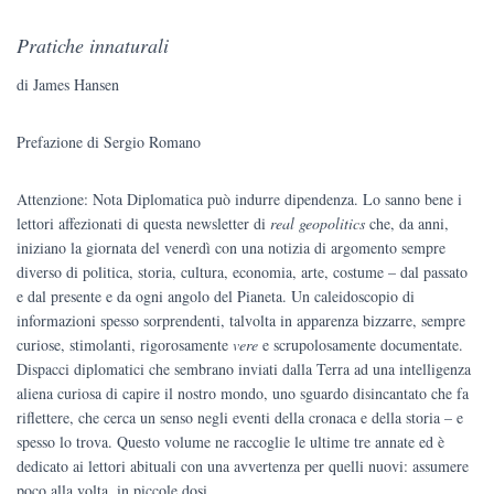
prezzo
prezzo
Pratiche innaturali
originale
attuale
di James Hansen
era:
è:
€24.00.
€22.80.
Prefazione di Sergio Romano
Attenzione: Nota Diplomatica può indurre dipendenza. Lo sanno bene i
lettori affezionati di questa newsletter di
real geopolitics
che, da anni,
iniziano la giornata del venerdì con una notizia di argomento sempre
diverso di politica, storia, cultura, economia, arte, costume – dal passato
e dal presente e da ogni angolo del Pianeta. Un caleidoscopio di
informazioni spesso sorprendenti, talvolta in apparenza bizzarre, sempre
curiose, stimolanti, rigorosamente
vere
e scrupolosamente documentate.
Dispacci diplomatici che sembrano inviati dalla Terra ad una intelligenza
aliena curiosa di capire il nostro mondo, uno sguardo disincantato che fa
riflettere, che cerca un senso negli eventi della cronaca e della storia – e
spesso lo trova. Questo volume ne raccoglie le ultime tre annate ed è
dedicato ai lettori abituali con una avvertenza per quelli nuovi: assumere
poco alla volta, in piccole dosi…