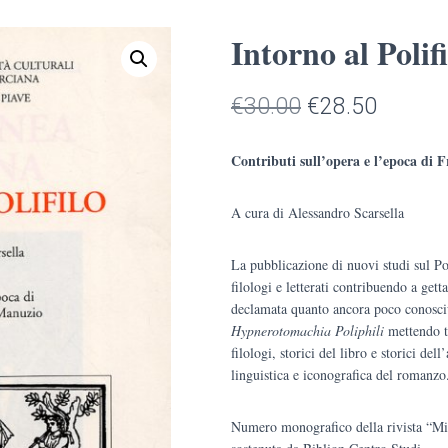
Intorno al Polifi
Il
Il
€
30.00
€
28.50
prezzo
prezzo
Contributi sull’opera e l’epoca di
originale
attuale
A cura di Alessandro Scarsella
era:
è:
€30.00.
€28.50
La pubblicazione di nuovi studi sul Pol
filologi e letterati contribuendo a get
declamata quanto ancora poco conosciut
Hypnerotomachia Poliphili
mettendo tr
filologi, storici del libro e storici dell
linguistica e iconografica del romanzo
Numero monografico della rivista “Mi