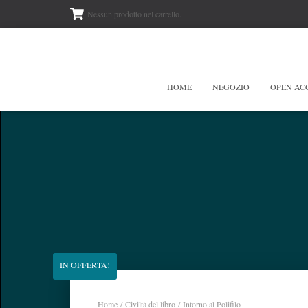
Nessun prodotto nel carrello.
HOME
NEGOZIO
OPEN AC
IN OFFERTA!
Home
/
Civiltà del libro
/ Intorno al Polifilo