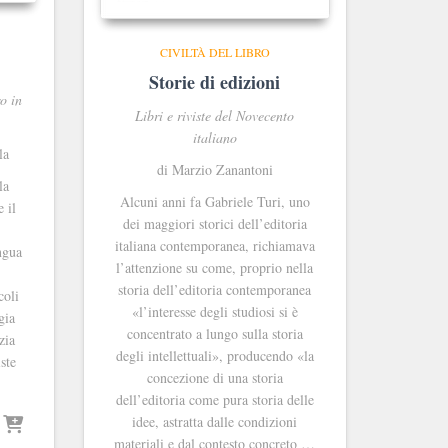
CIVILTÀ DEL LIBRO
Storie di edizioni
ro in
Libri e riviste del Novecento
italiano
la
di Marzio Zanantoni
la
Alcuni anni fa Gabriele Turi, uno
 il
dei maggiori storici dell’editoria
italiana contemporanea, richiamava
ingua
l’attenzione su come, proprio nella
storia dell’editoria contemporanea
coli
«l’interesse degli studiosi si è
gia
concentrato a lungo sulla storia
zia
degli intellettuali», producendo «la
ste
concezione di una storia
dell’editoria come pura storia delle
idee, astratta dalle condizioni
materiali e dal contesto concreto …