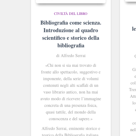
CIVILTÀ DEL LIBRO
Bibliografia come scienza.
l
Introduzione al quadro
scientifico e storico della
bibliografia
di Alfredo Serrai
«Chi non si sia mai trovato di
Gi
fronte allo spettacolo, suggestivo e
imponente, della serie di volumi
col
contenuti negli alti scaffali di un
Tren
vaso librario antico, non ha mai
Att
avuto modo di ricevere l’immagine
lo
concreta di una presenza fisica,
quasi tattile, del mondo della
conoscenza e del sapere.»
co
Alfredo Serrai, eminente storico e
nel
teorico della Bibliografia italiana,