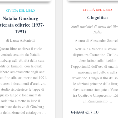
CIVILTÀ DEL LIBRO
CIVILTÀ DEL LIBRO
Glagolitsa
Natalia Ginzburg
etterata editrice (1937-
Studi slavistici di storia del lib
1991)
Italia
di Laura Antonietti
A cura di Alessandro Scarsel
Questo libro analizza il ruolo
Nell’867 a Venezia si svolse 
centrale assunto da Natalia
disputa tra Costantino-Cirillo e
nzburg nell’attività della casa
clero latino sulla liceità e
editrice Einaudi, con la quale
l’opportunità dell’uso di una l
laborò assiduamente dagli anni
nazionale nel culto e nella
ta fino alla sua morte nel 1991.
devozione. Lungo il filo dei se
raverso i documenti d’archivio,
le edizioni principe della litur
 studio ricostruisce le tappe di
slava saranno stampate a Vene
questo lungo e fondamentale
tra Quattro e Cinquecento. Esi
sodalizio e mette in luce il
un Rinascimento …
ntributo decisivo di Ginzburg
Il
Il
€
18.00
€
17.10
la definizione del catalogo e …
prezzo
prezzo