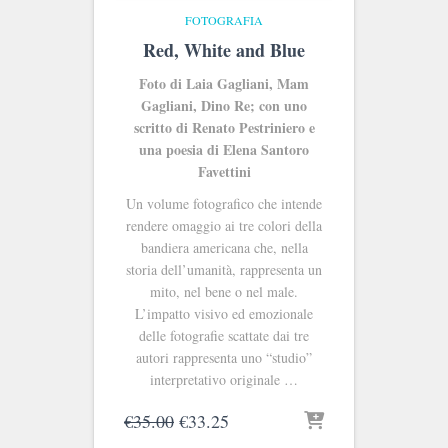
FOTOGRAFIA
Red, White and Blue
Foto di Laia Gagliani, Mam
Gagliani, Dino Re; con uno
scritto di Renato Pestriniero e
una poesia di Elena Santoro
Favettini
Un volume fotografico che intende
rendere omaggio ai tre colori della
bandiera americana che, nella
storia dell’umanità, rappresenta un
mito, nel bene o nel male.
L’impatto visivo ed emozionale
delle fotografie scattate dai tre
autori rappresenta uno “studio”
interpretativo originale …
Il
Il
€
35.00
€
33.25
prezzo
prezzo