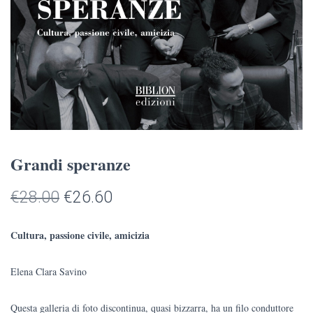
Grandi speranze
Il
Il
€
28.00
€
26.60
prezzo
prezzo
Cultura, passione civile, amicizia
originale
attuale
Elena Clara Savino
era:
è:
€28.00.
€26.60.
Questa galleria di foto discontinua, quasi bizzarra, ha un filo conduttore