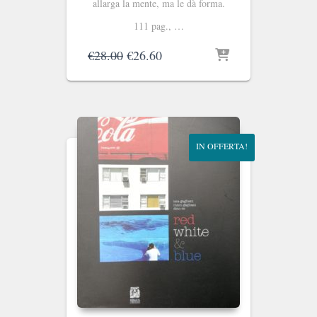
allarga la mente, ma le dà forma.
111 pag., …
Il
Il
€
28.00
€
26.60
prezzo
prezzo
originale
attuale
era:
è:
€28.00.
€26.60.
IN OFFERTA!