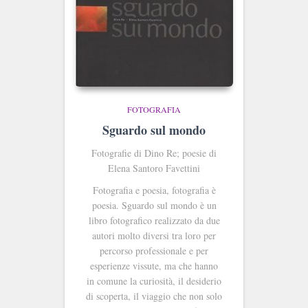
FOTOGRAFIA
Sguardo sul mondo
Fotografie di Dino Re; poesie di
Elena Santoro Favettini
Fotografia e poesia, fotografia è
poesia. Sguardo sul mondo è un
libro fotografico realizzato da due
autori molto diversi tra loro per
percorso professionale e per
esperienze vissute, ma che hanno
in comune la curiosità, il desiderio
di scoperta, il viaggio che non solo