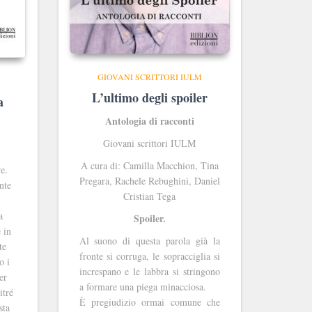
GIOVANI SCRITTORI IULM
L’ultimo degli spoiler
a
Antologia di racconti
Giovani scrittori IULM
A cura di: Camilla Macchion, Tina
e.
Pregara, Rachele Rebughini, Daniel
nte
Cristian Tega
a
Spoiler.
 in
Al suono di questa parola già la
te
fronte si corruga, le sopracciglia si
o i
increspano e le labbra si stringono
er
a formare una piega minacciosa.
itré
È pregiudizio ormai comune che
sta