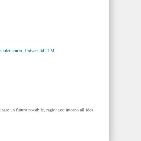
mioletterario
,
UniversitàIULM
nare un futuro possibile, ragionasse intorno all’idea