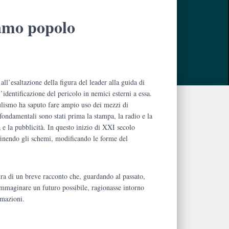
iamo popolo
 all’esaltazione
della figura del
leader
alla guida di
’identi
ficazione del pericolo in nemici esterni a
essa.
pulismo ha saputo fare ampio uso dei mezzi di
fondamentali sono stati prima la stampa,
la radio e la
 e la pubblicità. In questo inizio di XXI secolo
finendo gli schemi, modifican
do le forme del
ura di
un breve racconto che, guardando al passato,
immaginare un futuro possibile, ragionasse intorno
rmazioni.