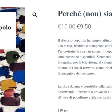
Perché (non) s
Il
Il
€
10.00
€
9.50
prezzo
prezzo
Il discorso populista ha sempre attinto
originale
attuale
una massa, blandita e manipolata con l
Per costruire la sua narrazione, il po
era:
è:
comunicazione disponibili. Strumenti 
fotografia, poi la televisione,
il cinema
€10.00.
€9.50.
internet e i
social network
stanno ride
linguaggio e del consenso.
La sfida dunque è consistita nella stes
descrivendo il presente o provando a 
all’idea di populismo e alle sue trasfo
110 pp.