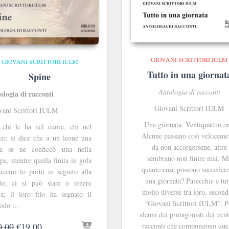
GIOVANI SCRITTORI IULM
GIOVANI SCRITTORI IULM
Tutto in una giornat
Spine
Antologia di racconti
ologia di racconti
Giovani Scrittori IULM
vani Scrittori IULM
Una giornata. Ventiquattro or
 chi le ha nel cuore, chi nel
Alcune passano così veloceme
nco; si dice che a un leone una
da non accorgersene, altre
ta se ne conficcò una nella
sembrano non finire mai. M
a, mentre quella finita in gola
quante cose possono succedere
uccini lo portò in seguito alla
una giornata? Parecchie e tut
te; ci si può stare o tenere
molto diverse tra loro, second
ra; il loro filo ha segnato il
“Giovani Scrittori IULM”. P
iodo …
alcuni dei protagonisti dei vent
Il
Il
0.00
€
19.00
racconti che compongono que