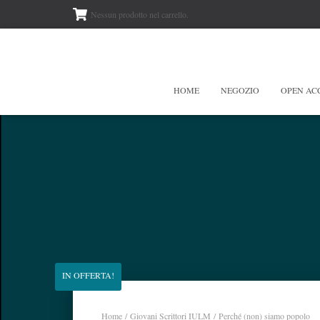
Nessun prodotto nel carrello.
HOME
NEGOZIO
OPEN AC
IN OFFERTA!
Home
/
Giovani Scrittori IULM
/ Perché (non) siamo popolo