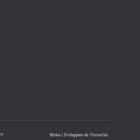
NI
Hestia | Sviluppato da
ThemeIsle