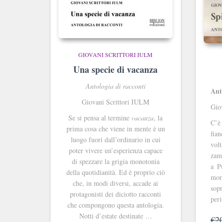
GIOVANI SCRITTORI IULM
Una specie di vacanza
Antologia di racconti
Ant
Giovani Scrittori IULM
Gio
Se si pensa al termine
vacanza
, la
C’è
prima cosa che viene in mente è un
fia
luogo fuori dall’ordinario in cui
vol
poter vivere un’esperienza capace
zamp
di spezzare la grigia monotonia
a P
della quotidianità. Ed è proprio ciò
mor
che, in modi diversi, accade ai
sop
protagonisti dei diciotto racconti
per
che compongono questa antologia.
Notti d’estate destinate …
€
2