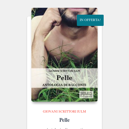
era:
è:
€20.00.
€19.00.
IN OFFERTA!
GIOVANI SCRITTORI IULM
Pelle