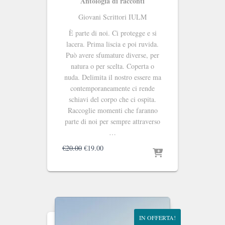
Antologia di racconti
Giovani Scrittori IULM
È parte di noi. Ci protegge e si
lacera. Prima liscia e poi ruvida.
Può avere sfumature diverse, per
natura o per scelta. Coperta o
nuda. Delimita il nostro essere ma
contemporaneamente ci rende
schiavi del corpo che ci ospita.
Raccoglie momenti che faranno
parte di noi per sempre attraverso
…
Il
Il
€
20.00
€
19.00
prezzo
prezzo
originale
attuale
era:
è:
€20.00.
€19.00.
IN OFFERTA!