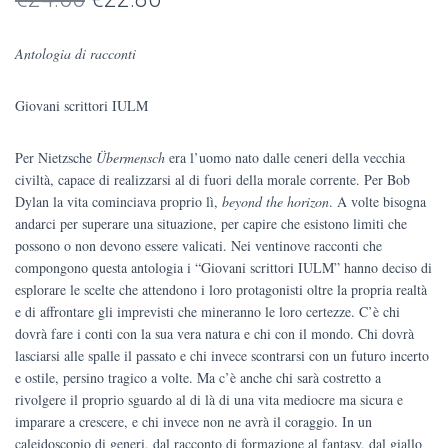
prezzo
prezzo
Antologia di racconti
originale
attuale
Giovani scrittori IULM
era:
è:
€24.00.
€22.80.
Per Nietzsche
Übermensch
era l’uomo nato dalle ceneri della vecchia
civiltà, capace di realizzarsi al di fuori della morale corrente. Per Bob
Dylan la vita cominciava proprio lì,
beyond the horizon
. A volte bisogna
andarci per superare una situazione, per capire che esistono limiti che
possono o non devono essere valicati. Nei ventinove racconti che
compongono questa antologia i “Giovani scrittori IULM” hanno deciso di
esplorare le scelte che attendono i loro protagonisti oltre la propria realtà
e di affrontare gli imprevisti che mineranno le loro certezze. C’è chi
dovrà fare i conti con la sua vera natura e chi con il mondo. Chi dovrà
lasciarsi alle spalle il passato e chi invece scontrarsi con un futuro incerto
e ostile, persino tragico a volte. Ma c’è anche chi sarà costretto a
rivolgere il proprio sguardo al di là di una vita mediocre ma sicura e
imparare a crescere, e chi invece non ne avrà il coraggio. In un
caleidoscopio di generi, dal racconto di formazione al fantasy, dal giallo