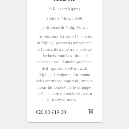
di Rudyard Kipling
a cura di Miriam Sette
postfazione di Philip Mallett
La selezione di racconti fantastici
di Kipling, presentata nel volume,
è funzionale a rivelare la poetica
che ha ispirato la scrittura di
questo autore. Il nucleo profondo
dell’ispirazione letteraria di
Kipling si svolge sull’orizzonte
della espansione imperiale, avendo
come filo conduttore lo sviluppo
della potenza coloniale britannica
e, al tempo stesso, …
Il
Il
€
20.00
€
19.00
prezzo
prezzo
originale
attuale