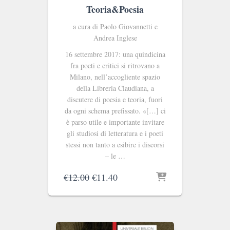
Teoria&Poesia
a cura di Paolo Giovannetti e
Andrea Inglese
16 settembre 2017: una quindicina
fra poeti e critici si ritrovano a
Milano, nell’accogliente spazio
della Libreria Claudiana, a
discutere di poesia e teoria, fuori
da ogni schema prefissato. «[…] ci
è parso utile e importante invitare
gli studiosi di letteratura e i poeti
stessi non tanto a esibire i discorsi
– le …
Il
Il
€
12.00
€
11.40
prezzo
prezzo
originale
attuale
era:
è:
€12.00.
€11.40.