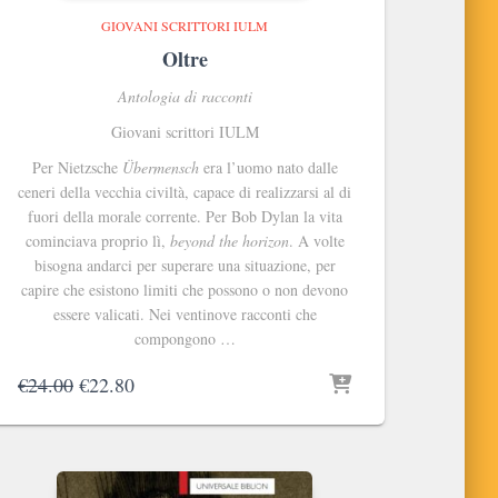
GIOVANI SCRITTORI IULM
Oltre
Antologia di racconti
Giovani scrittori IULM
Per Nietzsche
Übermensch
era l’uomo nato dalle
ceneri della vecchia civiltà, capace di realizzarsi al di
fuori della morale corrente. Per Bob Dylan la vita
cominciava proprio lì,
beyond the horizon
. A volte
bisogna andarci per superare una situazione, per
capire che esistono limiti che possono o non devono
essere valicati. Nei ventinove racconti che
compongono …
Il
Il
€
24.00
€
22.80
prezzo
prezzo
originale
attuale
era:
è:
€24.00.
€22.80.