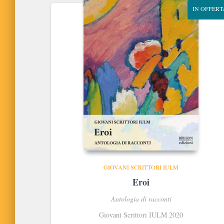
IN OFFERT
GIOVANI SCRITTORI IULM
Eroi
Antologia di racconti
Giovani Scrittori IULM 2020