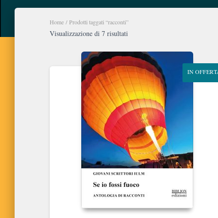
Home
/ Prodotti taggati “racconti”
Ordina
Visualizzazione di 7 risultati
in
base
al
IN OFFERT
più
recente