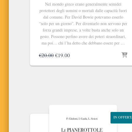
Nel mondo greco erano generalmente semidei
protettori degli uomini o mortali dalle capacità fuori
dal comune. Per David Bowie potevamo esserlo
“solo per un giorno”. Per diventarlo non servono per
forza grandi imprese, a volte basta anche solo un
gesto. Possono perfino avere dei poteri straordinari,
ma poi… chi l’ha detto che debbano essere per …
Il
Il
€
20.00
€
19.00
prezzo
prezzo
originale
attuale
era:
è:
€20.00.
€19.00.
IN OFFERT