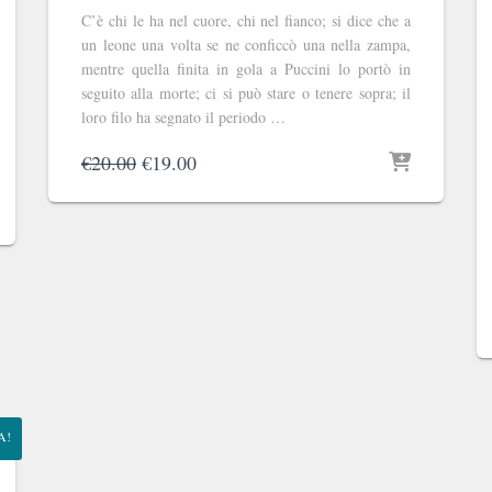
C’è chi le ha nel cuore, chi nel fianco; si dice che a
un leone una volta se ne conficcò una nella zampa,
mentre quella finita in gola a Puccini lo portò in
seguito alla morte; ci si può stare o tenere sopra; il
loro filo ha segnato il periodo …
Il
Il
€
20.00
€
19.00
prezzo
prezzo
originale
attuale
era:
è:
€20.00.
€19.00.
A!