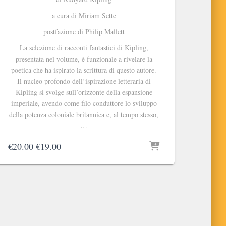
a cura di Miriam Sette
postfazione di Philip Mallett
La selezione di racconti fantastici di Kipling,
presentata nel volume, è funzionale a rivelare la
poetica che ha ispirato la scrittura di questo autore.
Il nucleo profondo dell’ispirazione letteraria di
Kipling si svolge sull’orizzonte della espansione
imperiale, avendo come filo conduttore lo sviluppo
della potenza coloniale britannica e, al tempo stesso,
…
Il
Il
€
20.00
€
19.00
prezzo
prezzo
originale
attuale
era:
è:
€20.00.
€19.00.