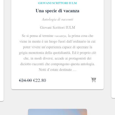
GIOVANI SCRITTORI IULM
Una specie di vacanza
Antologia di racconti
Giovani Scrittori IULM
Se si pensa al termine
vacanza
, la prima cosa che
viene in mente è un luogo fuori dall’ordinario in cui
poter vivere un’esperienza capace di spezzare la
grigia monotonia della quotidianità. Ed è proprio ciò
che, in modi diversi, accade ai protagonisti dei
diciotto racconti che compongono questa antologia.
Notti d’estate destinate …
Il
Il
€
24.00
€
22.80
prezzo
prezzo
originale
attuale
era:
è:
€24.00.
€22.80.