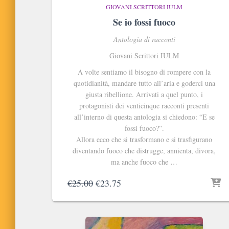
GIOVANI SCRITTORI IULM
Se io fossi fuoco
Antologia di racconti
Giovani Scrittori IULM
A volte sentiamo il bisogno di rompere con la
quotidianità, mandare tutto all’aria e goderci una
giusta ribellione. Arrivati a quel punto, i
protagonisti dei venticinque racconti presenti
all’interno di questa antologia si chiedono: “E se
fossi fuoco?”.
Allora ecco che si trasformano e si trasfigurano
diventando fuoco che distrugge, annienta, divora,
ma anche fuoco che …
Il
Il
€
25.00
€
23.75
prezzo
prezzo
originale
attuale
era:
è:
€25.00.
€23.75.