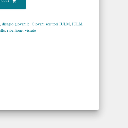
RELLO
,
disagio giovanile
,
Giovani scrittori IULM
,
IULM
,
elle
,
ribellione
,
vissuto