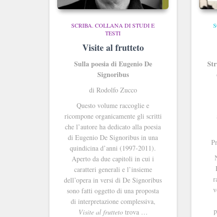
SCRIBA. COLLANA DI STUDI E
S
TESTI
Visite al frutteto
Sulla poesia di Eugenio De
Str
Signoribus
di Rodolfo Zucco
Questo volume raccoglie e
ricompone organicamente gli scritti
che l’autore ha dedicato alla poesia
di Eugenio De Signoribus in una
Pr
quindicina d’anni (1997-2011).
Aperto da due capitoli in cui i
caratteri generali e l’insieme
r
dell’opera in versi di De Signoribus
v
sono fatti oggetto di una proposta
di interpretazione complessiva,
p
Visite al frutteto
trova …