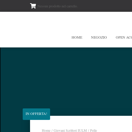
Nessun prodotto nel carrello.
HOME
NEGOZIO
OPEN AC
IN OFFERTA!
Home
/
Giovani Scrittori IULM
/ Pelle