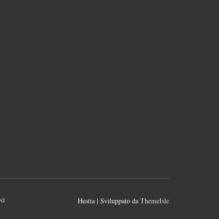
NI
Hestia | Sviluppato da
ThemeIsle