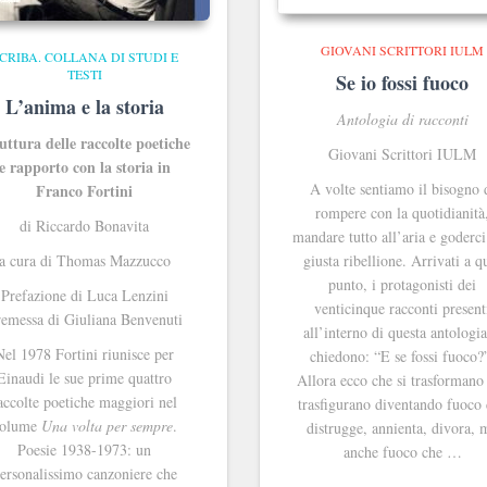
GIOVANI SCRITTORI IULM
CRIBA. COLLANA DI STUDI E
TESTI
Se io fossi fuoco
L’anima e la storia
Antologia di racconti
uttura delle raccolte poetiche
Giovani Scrittori IULM
e rapporto con la storia in
A volte sentiamo il bisogno 
Franco Fortini
rompere con la quotidianità
di Riccardo Bonavita
mandare tutto all’aria e goderc
a cura di Thomas Mazzucco
giusta ribellione. Arrivati a q
punto, i protagonisti dei
Prefazione di Luca Lenzini
venticinque racconti present
emessa di Giuliana Benvenuti
all’interno di questa antologia
Nel 1978 Fortini riunisce per
chiedono: “E se fossi fuoco?
Einaudi le sue prime quattro
Allora ecco che si trasformano 
accolte poetiche maggiori nel
trasfigurano diventando fuoco
olume
Una volta per sempre
.
distrugge, annienta, divora, 
Poesie 1938-1973: un
anche fuoco che …
ersonalissimo canzoniere che