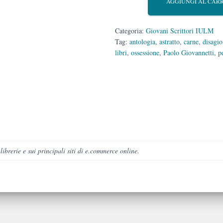
AGGIUNGI AL CAR
Categoria:
Giovani Scrittori IULM
Tag:
antologia
,
astratto
,
carne
,
disagio
libri
,
ossessione
,
Paolo Giovannetti
,
p
 librerie e sui principali siti di e.commerce online.