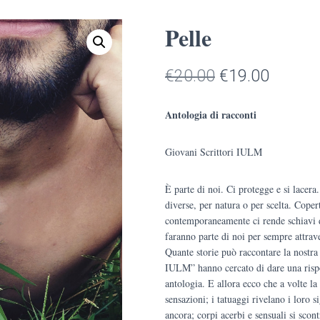
Pelle
Il
Il
€
20.00
€
19.00
prezzo
prezzo
Antologia di racconti
originale
attuale
Giovani Scrittori IULM
era:
è:
€20.00.
€19.00
È parte di noi. Ci protegge e si lacer
diverse, per natura o per scelta. Coper
contemporaneamente ci rende schiavi 
faranno parte di noi per sempre attrave
Quante storie può raccontare la nostra
IULM” hanno cercato di dare una rispos
antologia. E allora ecco che a volte la
sensazioni; i tatuaggi rivelano i loro s
ancora; corpi acerbi e sensuali si scont