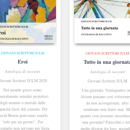
GIOVANI SCRITTORI IULM
GIOVANI SCRITTORI IULM
Eroi
Tutto in una giornat
Antologia di racconti
Antologia di racconti
iovani Scrittori IULM 2020
Giovani Scrittori IULM
Nel mondo greco erano
Una giornata. Ventiquattro or
neralmente semidei protettori
Alcune passano così veloceme
degli uomini o mortali dalle
da non accorgersene, altre
apacità fuori dal comune. Per
sembrano non finire mai. M
avid Bowie potevamo esserlo
quante cose possono succedere
“solo per un giorno”. Per
una giornata? Parecchie e tut
ventarlo non servono per forza
molto diverse tra loro, second