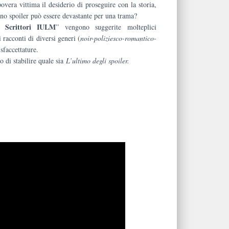
povera vittima il desiderio di proseguire con la storia,
no spoiler può essere devastante per una trama?
i Scrittori IULM
” vengono suggerite molteplici
i racconti di diversi generi (
noir-poliziesco-romantico-
sfaccettature.
o di stabilire quale sia
L’ultimo degli spoiler.