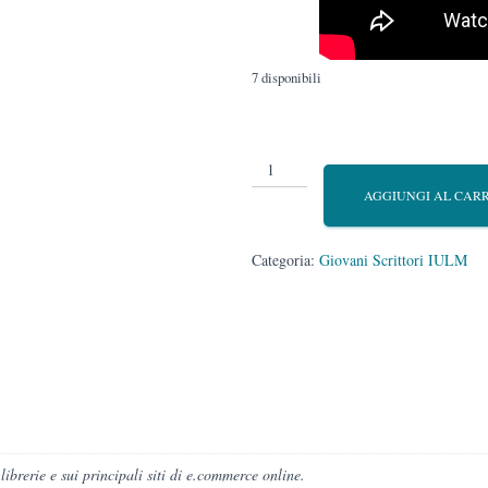
7 disponibili
L'ultimo
degli
AGGIUNGI AL CAR
spoiler
quantità
Categoria:
Giovani Scrittori IULM
 librerie e sui principali siti di e.commerce online.