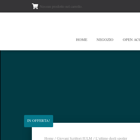
Nessun prodotto nel carrello.
HOME
NEGOZIO
OPEN AC
IN OFFERTA!
Home
/
Giovani Scrittori IULM
/ L’ultimo degli spoiler