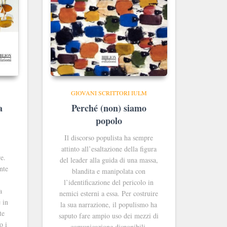
GIOVANI SCRITTORI IULM
a
Perché (non) siamo
popolo
Il discorso populista ha sempre
attinto all’esaltazione
della figura
e.
del
leader
alla guida di una massa,
nte
blandita e manipolata con
l’identi
ficazione del pericolo in
a
nemici esterni a
essa. Per costruire
 in
la sua narrazione, il populismo ha
te
saputo fare ampio uso dei mezzi di
o i
comunicazione disponibili.