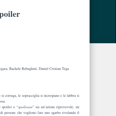
poiler
.
egara, Rachele Rebughini, Daniel Cristian Tega
 si corruga, le sopracciglia si increspano e le labbra si
osa.
 spoiler o “
spoilerare
” sia un’azione riprovevole, un
di persone che vogliono fare uno sgarbo rivelando il