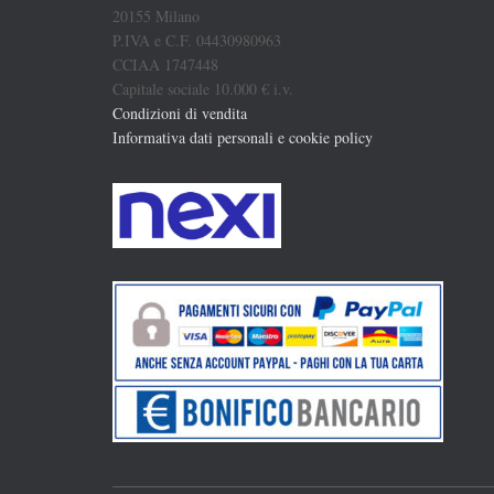
20155 Milano
P.IVA e C.F. 04430980963
CCIAA 1747448
Capitale sociale 10.000 € i.v.
Condizioni di vendita
Informativa dati personali e cookie policy