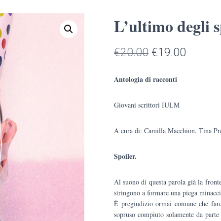
L’ultimo degli s
Il
Il
€
20.00
€
19.00
prezzo
prezzo
Antologia di racconti
originale
attuale
Giovani scrittori IULM
era:
è:
€20.00.
€19.00
A cura di: Camilla Macchion, Tina Pr
Spoiler.
Al suono di questa parola già la fronte
stringono a formare una piega minacci
È pregiudizio ormai comune che fare
sopruso compiuto solamente da parte 