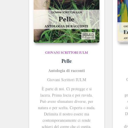
GIOVANI SCRITTORI IULM
Pelle
Antologia di racconti
G
Giovani Scrittori IULM
È parte di noi. Ci protegge e si
ge
lacera. Prima liscia e poi ruvida.
Può avere sfumature diverse, per
c
natura o per scelta. Coperta o nuda.
D
Delimita il nostro essere ma
contemporaneamente ci rende
di
schiavi del corpo che ci ospita.